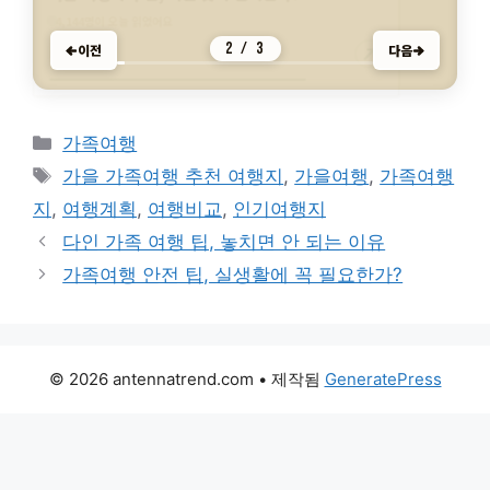
가족여행 숙소 선택, 비용과 편의 차이는?
3,352명이 오늘 읽었어요
4,144명이 오늘 읽었어요
940명이 오늘 읽었어요
가족여행
가족여행
가족여행
3 / 3
이전
다음
카
가족여행
테
태
가을 가족여행 추천 여행지
,
가을여행
,
가족여행
고
그
지
,
여행계획
,
여행비교
,
인기여행지
리
다인 가족 여행 팁, 놓치면 안 되는 이유
가족여행 안전 팁, 실생활에 꼭 필요한가?
© 2026 antennatrend.com
• 제작됨
GeneratePress