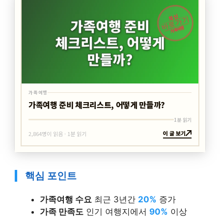
최신
바로가기
가족여행
가족여행
가족여행 준비 체크리스트, 어떻게 만들까?
1분 읽기
이 글 보기
2,864명이 읽음 · 1분 읽기
핵심 포인트
가족여행 수요
최근 3년간
20%
증가
가족 만족도
인기 여행지에서
90%
이상