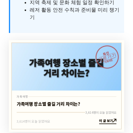
지역 축제 및 문화 체험 일정 확인하기
레저 활동 안전 수칙과 준비물 미리 챙기
기
최신
바로가기
가족여행
가족여행
가족여행 장소별 즐길 거리 차이는?
3,614명이 오늘 읽었어요
이 글 보기
3,614명이 오늘 읽었어요