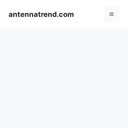
컨
텐
antennatrend.com
메
츠
로
뉴
건
너
뛰
기