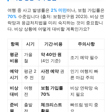
비상 상황 대비 방법
여행 중 사고 발생률은
2% 미만
이나, 보험 가입률은
70%
수준입니다 (출처: 보험연구원 2023). 비상 연
락망과 응급처치법을 미리 숙지하는 것이 중요합니
다. 비상 상황에 어떻게 대비할 계획인가요?
항목
시기
기간·비용
주의사항
평균
가을
약 40만 원
조기 예약 필수
비용
철
(4인 기준)
예약
평균 2
사전 예약
권
인기 여행지 빠
시기
주 전
장
른 마감 주의
비상
여행
보험 가입률
비상 연락망 숙
대비
전
70%
지 필요
준비
출발
체크리스트
빠뜨림 방지 중