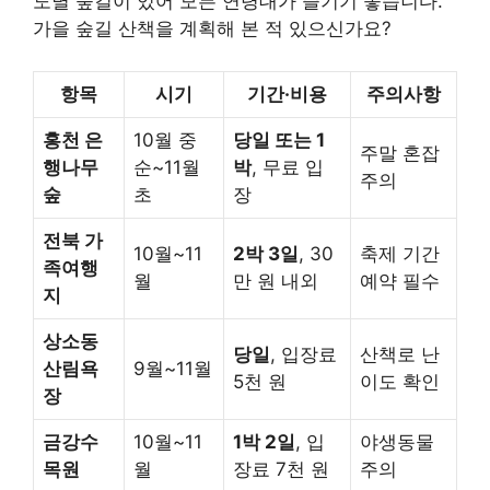
도별 숲길이 있어 모든 연령대가 즐기기 좋습니다.
가을 숲길 산책을 계획해 본 적 있으신가요?
항목
시기
기간·비용
주의사항
홍천 은
10월 중
당일 또는 1
주말 혼잡
행나무
순~11월
박
, 무료 입
주의
숲
초
장
전북 가
10월~11
2박 3일
, 30
축제 기간
족여행
월
만 원 내외
예약 필수
지
상소동
당일
, 입장료
산책로 난
산림욕
9월~11월
5천 원
이도 확인
장
금강수
10월~11
1박 2일
, 입
야생동물
목원
월
장료 7천 원
주의