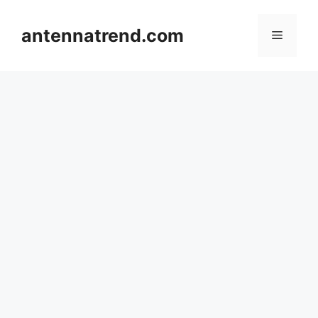
컨
텐
antennatrend.com
메
츠
로
뉴
건
너
뛰
기