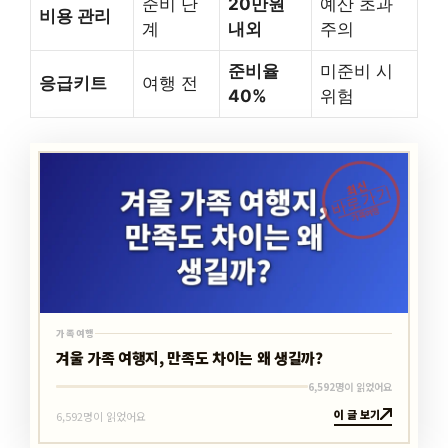
준비 단
20만원
예산 초과
비용 관리
계
내외
주의
준비율
미준비 시
응급키트
여행 전
40%
위험
최신
바로가기
가족여행
가족여행
겨울 가족 여행지, 만족도 차이는 왜 생길까?
6,592명이 읽었어요
이 글 보기
6,592명이 읽었어요