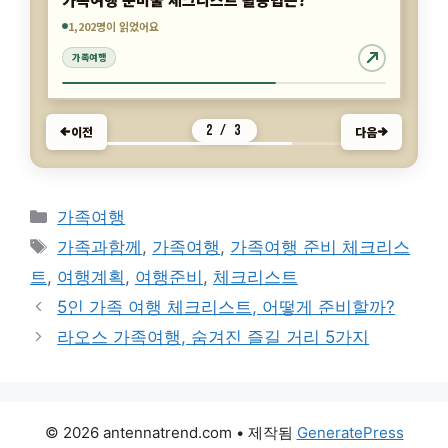
1,202명이 읽었어요
4,406명이 읽었어요
1,768명이 읽었어요
가족여행
가족여행
가족여행
3 / 3
이전
다음
카
가족여행
테
태
가족과함께
,
가족여행
,
가족여행 준비 체크리스
고
그
트
,
여행계획
,
여행준비
,
체크리스트
리
5인 가족 여행 체크리스트, 어떻게 준비할까?
라오스 가족여행, 숨겨진 즐길 거리 5가지
© 2026 antennatrend.com
• 제작됨
GeneratePress