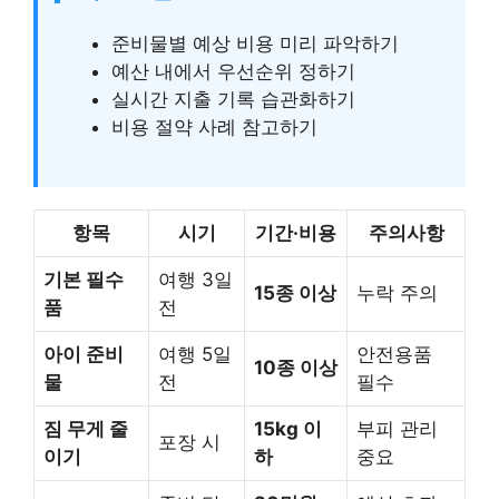
준비물별 예상 비용 미리 파악하기
예산 내에서 우선순위 정하기
실시간 지출 기록 습관화하기
비용 절약 사례 참고하기
항목
시기
기간·비용
주의사항
기본 필수
여행 3일
15종 이상
누락 주의
품
전
아이 준비
여행 5일
안전용품
10종 이상
물
전
필수
짐 무게 줄
15kg 이
부피 관리
포장 시
이기
하
중요