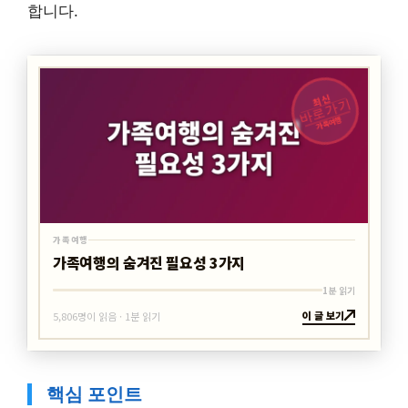
합니다.
최신
바로가기
가족여행
가족여행
가족여행의 숨겨진 필요성 3가지
1분 읽기
이 글 보기
5,806명이 읽음 · 1분 읽기
핵심 포인트