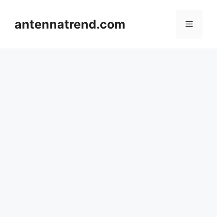
컨
텐
antennatrend.com
메
츠
로
뉴
건
너
뛰
기