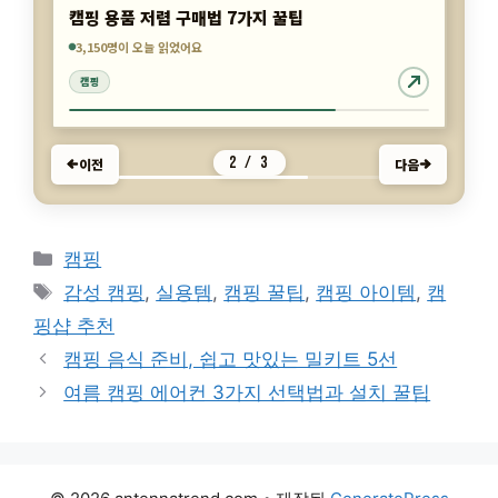
캠핑 용품 저렴 구매법 7가지 꿀팁
4,770명이 오늘 읽었어요
4,395명이 오늘 읽었어요
3,150명이 오늘 읽었어요
캠핑
캠핑
캠핑
2 / 3
이전
다음
카
캠핑
테
태
감성 캠핑
,
실용템
,
캠핑 꿀팁
,
캠핑 아이템
,
캠
고
그
핑샵 추천
리
캠핑 음식 준비, 쉽고 맛있는 밀키트 5선
여름 캠핑 에어컨 3가지 선택법과 설치 꿀팁