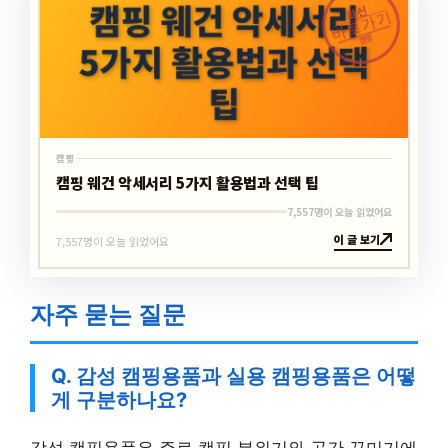
최신
바로가기
캠핑
캠핑
캠핑 웨건 악세서리 5가지 활용법과 선택 팁
7,557명이 오늘 읽었어요
이 글 보기
7,557명이 오늘 읽었어요
자주 묻는 질문
Q. 감성 캠핑용품과 실용 캠핑용품은 어떻
게 구분하나요?