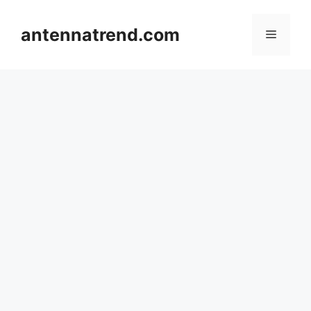
컨
텐
antennatrend.com
메
츠
로
뉴
건
너
뛰
기