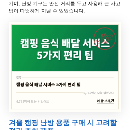
없이 따뜻하게 지낼 수 있었습니다.
최신
바로가기
캠핑
캠핑
캠핑 음식 배달 서비스 5가지 편리 팁
6,765명이 오늘 읽었어요
이 글 보기
6,765명이 오늘 읽었어요
겨울 캠핑 난방 용품 구매 시 고려할
점과 추천 제품