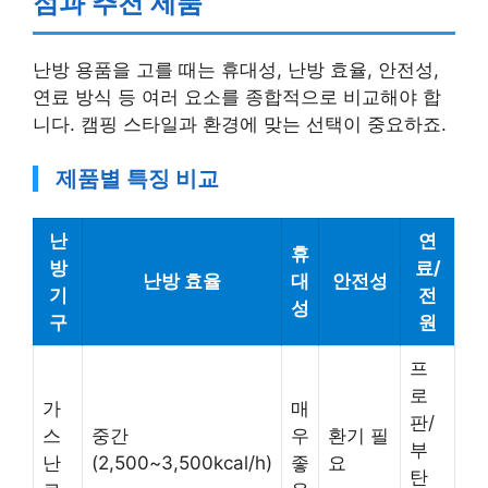
난방 용품을 고를 때는 휴대성, 난방 효율, 안전성,
연료 방식 등 여러 요소를 종합적으로 비교해야 합
니다. 캠핑 스타일과 환경에 맞는 선택이 중요하죠.
제품별 특징 비교
난
연
휴
방
료/
난방 효율
대
안전성
기
전
성
구
원
프
로
가
매
판/
스
중간
우
환기 필
부
난
(2,500~3,500kcal/h)
좋
요
탄
로
음