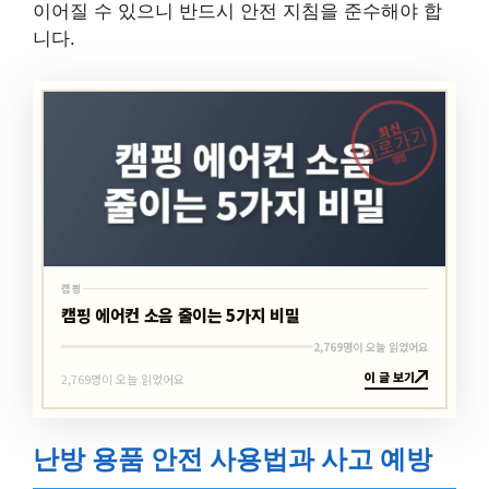
이어질 수 있으니 반드시 안전 지침을 준수해야 합
니다.
최신
바로가기
캠핑
캠핑
캠핑 에어컨 소음 줄이는 5가지 비밀
2,769명이 오늘 읽었어요
이 글 보기
2,769명이 오늘 읽었어요
난방 용품 안전 사용법과 사고 예방