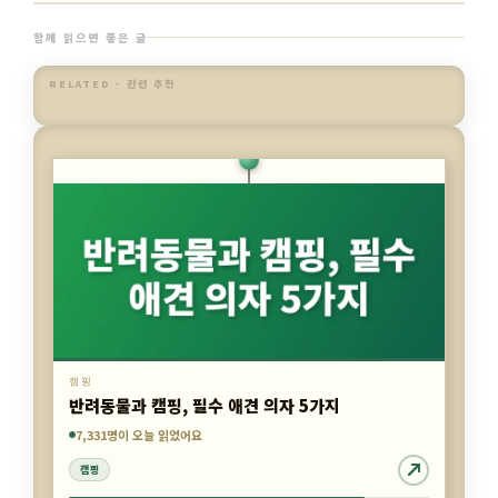
함께 읽으면 좋은 글
RELATED · 관련 추천
캠핑
반려동물과 캠핑, 필수 애견 의자 5가지
7,331명이 오늘 읽었어요
3,335명이 오늘 읽었어요
923명이 오늘 읽었어요
2 / 3
이전
다음
캠핑
캠핑
캠핑