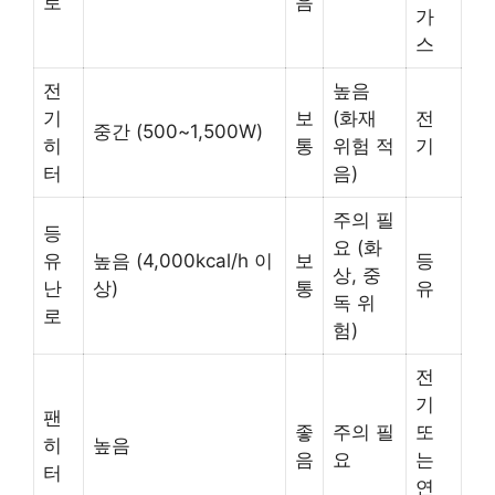
가
스
전
높음
기
보
(화재
전
중간 (500~1,500W)
히
통
위험 적
기
터
음)
주의 필
등
요 (화
유
높음 (4,000kcal/h 이
보
등
상, 중
난
상)
통
유
독 위
로
험)
전
기
팬
좋
주의 필
또
히
높음
음
요
는
터
연