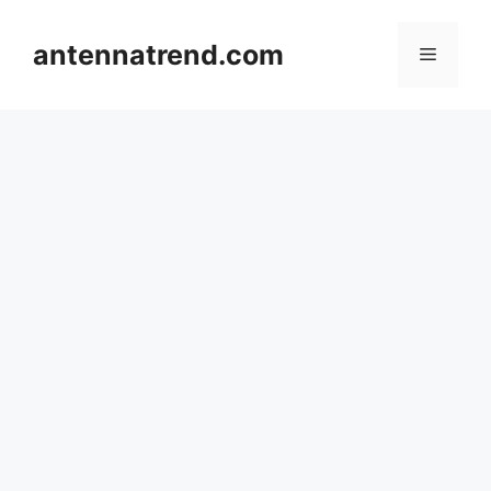
컨
텐
antennatrend.com
메
츠
로
뉴
건
너
뛰
기