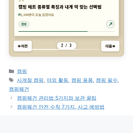
캠핑
캠핑 매트 종류별 특징과 내게 딱 맞는 선택법
3,186명이 오늘 읽었어요
2,394명이 오늘 읽었어요
5,824명이 오늘 읽었어요
캠핑
캠핑
캠핑
2 / 3
이전
다음
카
캠핑
테
태
사계절 캠핑
,
야외 활동
,
캠핑 용품
,
캠핑 필수
,
고
그
캠핑웨건
리
캠핑웨건 관리법 5가지와 보관 꿀팁
캠핑웨건 안전 수칙 7가지, 사고 예방법