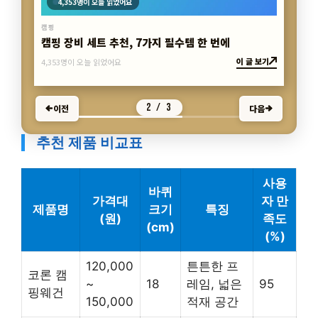
4,353명이 오늘 읽었어요
캠핑
캠핑 장비 세트 추천, 7가지 필수템 한 번에
이 글 보기
4,353명이 오늘 읽었어요
2 / 3
이전
다음
추천 제품 비교표
사용
바퀴
가격대
자 만
제품명
크기
특징
(원)
족도
(cm)
(%)
120,000
튼튼한 프
코론 캠
~
18
레임, 넓은
95
핑웨건
150,000
적재 공간