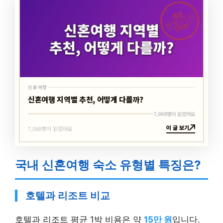
최신
바로가기
신혼여행
신혼여행
신혼여행 지역별 추천, 어떻게 다를까?
7,068명이 읽었어요
이 글 보기
7,068명이 읽었어요
국내 신혼여행 숙소 유형별 특징은?
호텔과 리조트 비교
호텔과 리조트 평균 1박 비용은 약
15만 원
입니다.