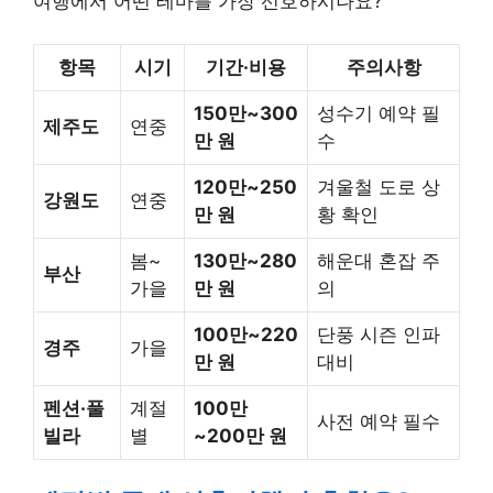
여행에서 어떤 테마를 가장 선호하시나요?
항목
시기
기간·비용
주의사항
150만~300
성수기 예약 필
제주도
연중
만 원
수
120만~250
겨울철 도로 상
강원도
연중
만 원
황 확인
봄~
130만~280
해운대 혼잡 주
부산
가을
만 원
의
100만~220
단풍 시즌 인파
경주
가을
만 원
대비
펜션·풀
계절
100만
사전 예약 필수
빌라
별
~200만 원