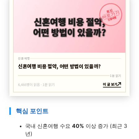
최신
바로가기
신혼여행
신혼여행
신혼여행 비용 절약, 어떤 방법이 있을까?
1분 읽기
이 글 보기
6,466명이 읽음 · 1분 읽기
핵심 포인트
국내 신혼여행 수요
40%
이상 증가 (최근 3
년)