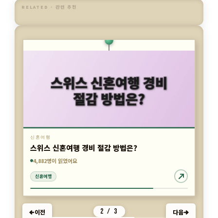
RELATED · 관련 추천
신혼여행
스위스 신혼여행 경비 절감 방법은?
7,860명이 읽었어요
1,678명이 읽었어요
4,882명이 읽었어요
2 / 3
이전
다음
신혼여행
신혼여행
신혼여행
카
신혼여행
테