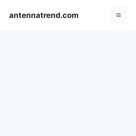
컨
텐
antennatrend.com
메
츠
로
뉴
건
너
뛰
기