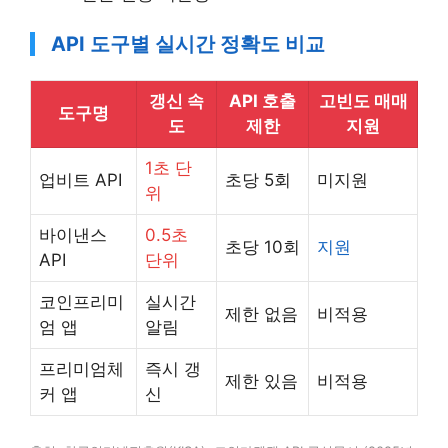
API 도구별 실시간 정확도 비교
갱신 속
API 호출
고빈도 매매
도구명
도
제한
지원
1초 단
업비트 API
초당 5회
미지원
위
바이낸스
0.5초
초당 10회
지원
API
단위
코인프리미
실시간
제한 없음
비적용
엄 앱
알림
프리미엄체
즉시 갱
제한 있음
비적용
커 앱
신