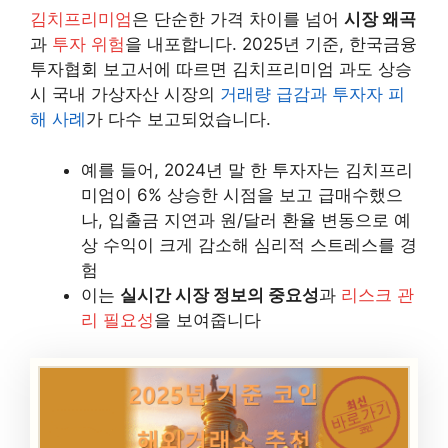
김치프리미엄
은 단순한 가격 차이를 넘어
시장 왜곡
과
투자 위험
을 내포합니다. 2025년 기준, 한국금융
투자협회 보고서에 따르면 김치프리미엄 과도 상승
시 국내 가상자산 시장의
거래량 급감과 투자자 피
해 사례
가 다수 보고되었습니다.
예를 들어, 2024년 말 한 투자자는 김치프리
미엄이 6% 상승한 시점을 보고 급매수했으
나, 입출금 지연과 원/달러 환율 변동으로 예
상 수익이 크게 감소해 심리적 스트레스를 경
험
이는
실시간 시장 정보의 중요성
과
리스크 관
리 필요성
을 보여줍니다
최신
바로가기
코인