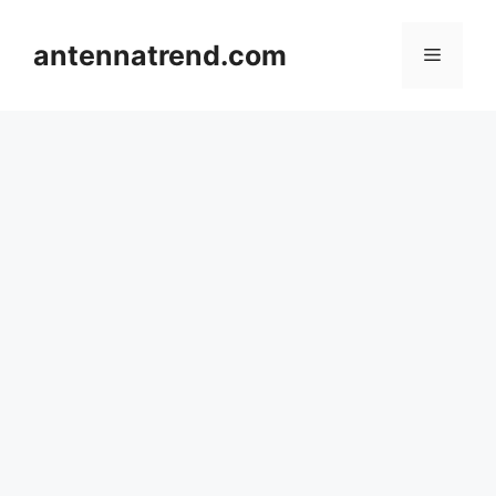
컨
텐
antennatrend.com
메
츠
로
뉴
건
너
뛰
기