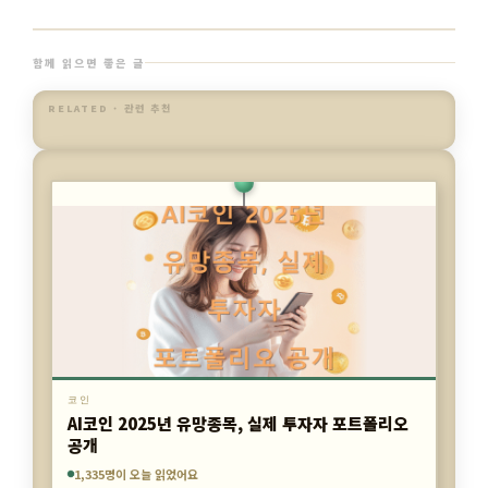
함께 읽으면 좋은 글
RELATED · 관련 추천
코인
2025년 비트코인 반감기 이후 진짜로 상승장은 언
제 올까?
3,407명이 오늘 읽었어요
1,335명이 오늘 읽었어요
6,349명이 오늘 읽었어요
코인