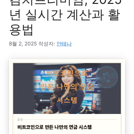
년 실시간 계산과 활
용법
8월 2, 2025
작성자:
안테나
최신
바로가기
코인
코인
비트코인으로 만든 나만의 연금 시스템