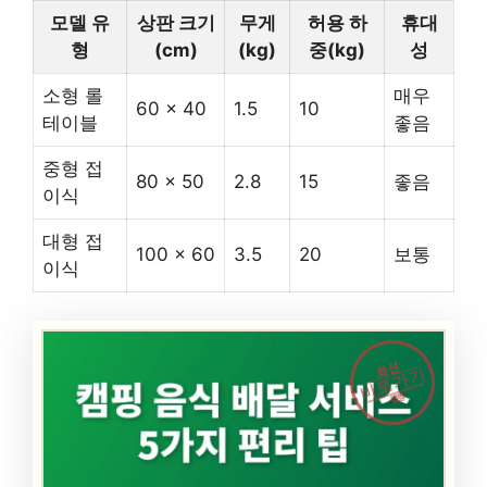
모델 유
상판 크기
무게
허용 하
휴대
형
(cm)
(kg)
중(kg)
성
소형 롤
매우
60 x 40
1.5
10
테이블
좋음
중형 접
80 x 50
2.8
15
좋음
이식
대형 접
100 x 60
3.5
20
보통
이식
최신
바로가기
캠핑