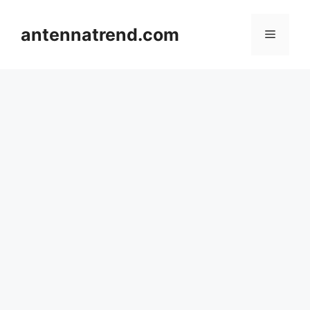
컨
텐
antennatrend.com
메
츠
로
뉴
건
너
뛰
기