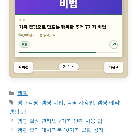
캠핑
가족 캠핑으로 만드는 행복한 추억 7가지 비법
923명이 오늘 읽었어요
1,602명이 오늘 읽었어요
4,806명이 오늘 읽었어요
캠핑
캠핑
캠핑
2 / 3
이전
다음
카
캠핑
테
태
땡큐캠핑
,
캠핑 비법
,
캠핑 사용법
,
캠핑 예약
,
고
그
캠핑 팁
리
캠핑 릴선 관리법 7가지 안전 사용 팁
캠핑 요리 레시피북 10가지 꿀팁 공개