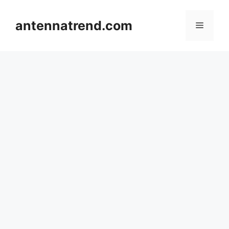
컨
텐
antennatrend.com
메
츠
로
뉴
건
너
뛰
기