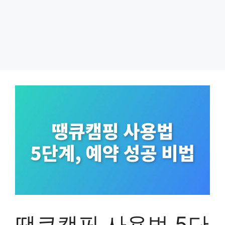
땡큐캠핑 사용법 5단