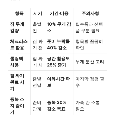
항목
시기
기간·비용
주의사항
짐 무게
출발
10% 무게 감
필수품과 선택
감량
전
소
품 구분 필요
체크리스
짐 싸
준비 누락률
항목별 꼼꼼히
트 활용
기 전
40% 감소
확인
롤링백
짐 싸
공간 활용도
무게 분산 고려
사용
기 시
25% 증가
짐 싸기
출발
여유시간 확
마지막 점검 필
완료 시
전날
보
수
기
중복 소
준비
중복 30%
가족 간 소통
지 줄이
단계
감소 목표
필요
기