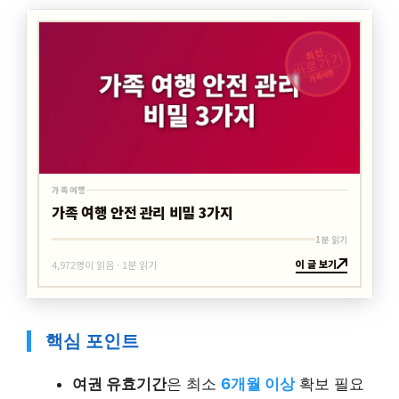
최신
바로가기
가족여행
가족여행
가족 여행 안전 관리 비밀 3가지
1분 읽기
이 글 보기
4,972명이 읽음 · 1분 읽기
핵심 포인트
여권 유효기간
은 최소
6개월 이상
확보 필요