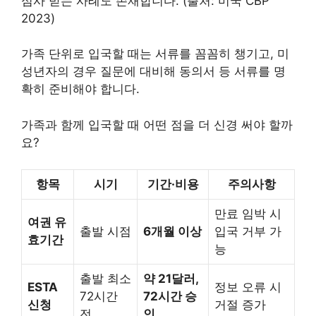
심사 받는 사례도 존재합니다. (출처: 미국 CBP
2023)
가족 단위로 입국할 때는 서류를 꼼꼼히 챙기고, 미
성년자의 경우 질문에 대비해 동의서 등 서류를 명
확히 준비해야 합니다.
가족과 함께 입국할 때 어떤 점을 더 신경 써야 할까
요?
항목
시기
기간·비용
주의사항
만료 임박 시
여권 유
출발 시점
6개월 이상
입국 거부 가
효기간
능
출발 최소
약 21달러,
ESTA
정보 오류 시
72시간
72시간 승
신청
거절 증가
전
인