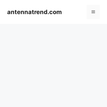
컨
텐
antennatrend.com
메
츠
로
뉴
건
너
뛰
기