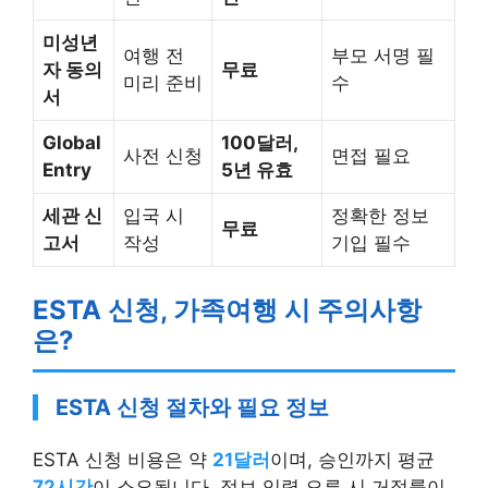
미성년
여행 전
부모 서명 필
자 동의
무료
미리 준비
수
서
Global
100달러,
사전 신청
면접 필요
Entry
5년 유효
세관 신
입국 시
정확한 정보
무료
고서
작성
기입 필수
ESTA 신청, 가족여행 시 주의사항
은?
ESTA 신청 절차와 필요 정보
ESTA 신청 비용은 약
21달러
이며, 승인까지 평균
72시간
이 소요됩니다. 정보 입력 오류 시 거절률이