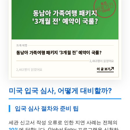
최신
바로가기
가족여행
가족여행
동남아 가족여행 패키지 ‘3개월 전’ 예약이 국룰?
2,463명이 읽었어요
이 글 보기
2,463명이 읽었어요
미국 입국 심사, 어떻게 대비할까?
입국 심사 절차와 준비 팁
세관 신고서 작성 오류로 인한 지연 사례는 전체의
10%
에 달합니다. Global Entry 프로그램을 신청하