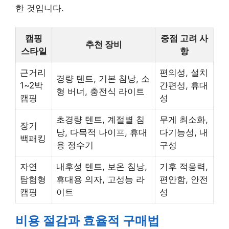
한 것입니다.
캠핑
중점 고려 사
추천 장비
스타일
항
근거리
편의성, 설치
경량 텐트, 기본 침낭, 소
1~2박
간편성, 휴대
형 버너, 충전식 라이트
캠핑
성
초경량 텐트, 계절별 침
무게 최소화,
장기
낭, 다목적 나이프, 휴대
다기능성, 내
백패킹
용 정수기
구성
자연
내후성 텐트, 보온 침낭,
기후 적응력,
탐험형
휴대용 의자, 고성능 라
편안함, 안전
캠핑
이트
성
비용 절감과 효율적 구매법