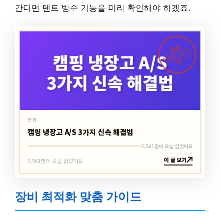
간다면 텐트 방수 기능을 미리 확인해야 하겠죠.
최신
바로가기
캠핑
캠핑
캠핑 냉장고 A/S 3가지 신속 해결법
3,561명이 오늘 읽었어요
이 글 보기
3,561명이 오늘 읽었어요
장비 최적화 맞춤 가이드