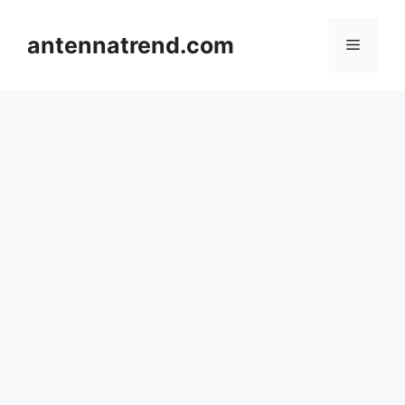
컨
텐
antennatrend.com
메
츠
로
뉴
건
너
뛰
기