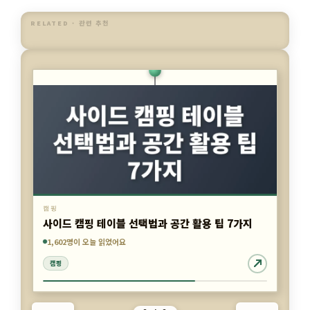
RELATED · 관련 추천
캠핑
사이드 캠핑 테이블 선택법과 공간 활용 팁 7가지
5,145명이 오늘 읽었어요
2,394명이 오늘 읽었어요
1,602명이 오늘 읽었어요
2 / 3
이전
다음
캠핑
캠핑
캠핑
카
캠핑