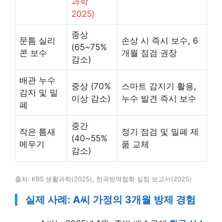
과학
2025)
중상
문틈 실리
손상 시 즉시 보수, 6
(65~75%
콘 보수
개월 점검 권장
감소)
배관 누수
중상 (70%
스마트 감지기 활용,
감지 및 밀
이상 감소)
누수 발견 즉시 보수
폐
중간
작은 틈새
정기 점검 및 밀폐 제
(40~55%
메우기
품 교체
감소)
출처: KBS 생활과학(2025), 한국방역협회 실험 보고서(2025)
실제 사례: A씨 가정의 3개월 방제 경험