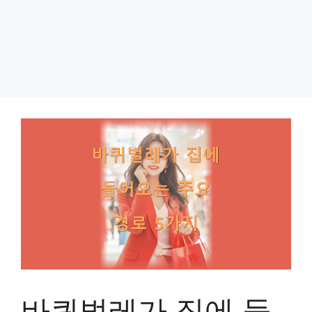
바퀴벌레가 집에 들