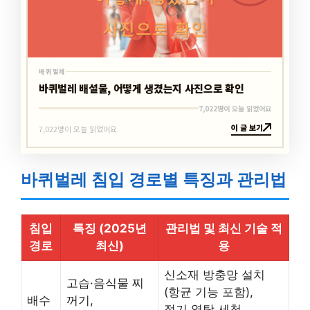
바퀴벌레
바퀴벌레 배설물, 어떻게 생겼는지 사진으로 확인
7,022명이 오늘 읽었어요
이 글 보기
7,022명이 오늘 읽었어요
바퀴벌레 침입 경로별 특징과 관리법
침입
특징 (2025년
관리법 및 최신 기술 적
경로
최신)
용
신소재 방충망 설치
고습·음식물 찌
(항균 기능 포함),
배수
꺼기,
정기 열탕 세척,