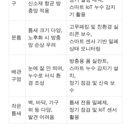
구
신소재 항균 방
스마트 IoT 누수 감지
충망 적용
기 활용
고무패킹 및 친환경 실
틈새 크기 다양,
리콘 보수,
문틈
노후화 시 방충
스마트 센서 기반 밀폐
망 손상 우려
상태 모니터링
방충용 폼 실란트,
눈에 잘 안 띄며,
스마트 누수 감지기 설
배관
누수로 서식 환
치,
구멍
경 조성
정기 점검 및 신속 보
수
벽, 바닥, 가구
틈새 전용 밀폐제,
작은
뒤 등 다양,
정기 점검 및 IoT 센서
틈새
발견 어려움
활용