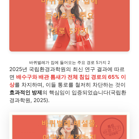
바퀴벌레가 집에 들어오는 주요 경로 5가지 2
2025년 국립환경과학원의 최신 연구 결과에 따르
면
배수구와 배관 틈새가 전체 침입 경로의 65% 이
상
를 차지하며, 이들 통로를 철저히 차단하는 것이
효과적인 방제
의 핵심임이 입증되었습니다(국립환
경과학원, 2025).
최신
바로가기
바퀴벌레