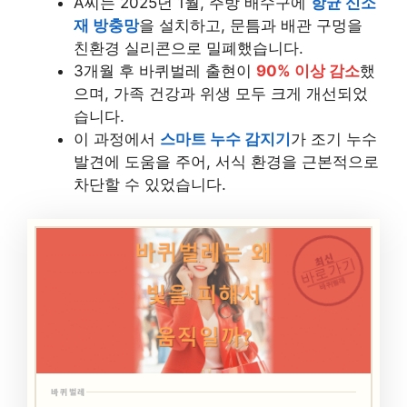
A씨는 2025년 1월, 주방 배수구에
항균 신소
재 방충망
을 설치하고, 문틈과 배관 구멍을
친환경 실리콘으로 밀폐했습니다.
3개월 후 바퀴벌레 출현이
90% 이상 감소
했
으며, 가족 건강과 위생 모두 크게 개선되었
습니다.
이 과정에서
스마트 누수 감지기
가 조기 누수
발견에 도움을 주어, 서식 환경을 근본적으로
차단할 수 있었습니다.
최신
바로가기
바퀴벌레
바퀴벌레