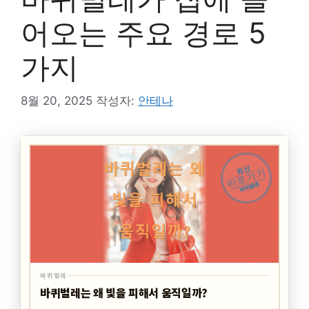
어오는 주요 경로 5
가지
8월 20, 2025
작성자:
안테나
최신
바로가기
바퀴벌레
바퀴벌레
바퀴벌레는 왜 빛을 피해서 움직일까?