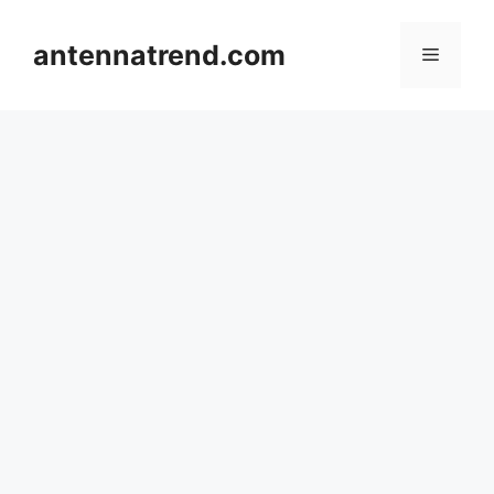
컨
텐
antennatrend.com
메
츠
로
뉴
건
너
뛰
기