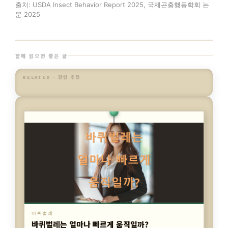
출처: USDA Insect Behavior Report 2025, 국제곤충행동학회 논
문 2025
함께 읽으면 좋은 글
RELATED · 관련 추천
바퀴벌레
바퀴벌레 잡는 법, 초보자가 실패하는 이유