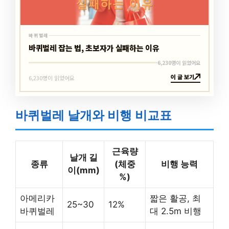
바퀴벌레
바퀴벌레 잡는 법, 초보자가 실패하는 이유
6,230명이 읽었어요
이 글 보기
6,230명이 읽었어요
바퀴벌레 날개와 비행 비교표
근육량
날개 길
종류
(체중
비행 능력
이(mm)
%)
아메리카
짧은 활공, 최
25~30
12%
바퀴벌레
대 2.5m 비행