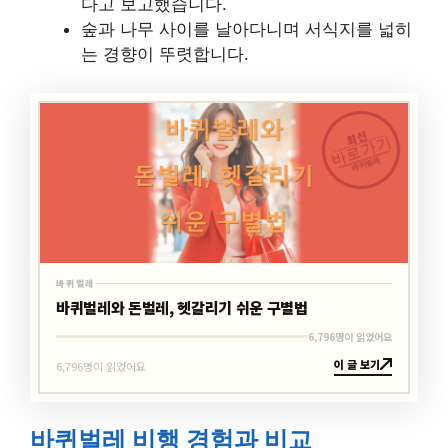
다고 보고했습니다.
숲과 나무 사이를 날아다니며 서식지를 넓히
는 경향이 뚜렷합니다.
최신
바로가기
바퀴벌레
바퀴벌레
바퀴벌레와 돈벌레, 헷갈리기 쉬운 구별법
6,796명이 읽었어요
이 글 보기
6,796명이 읽었어요
바퀴벌레 비행 경험과 비교