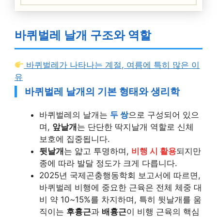
바퀴벌레 날개 구조와 역할
바퀴벌레가 나타나는 계절, 여름에 특히 많은 이
유
바퀴벌레 날개의 기본 형태와 생리학
바퀴벌레의 날개는
두 쌍
으로 구성되어 있으
며,
앞날개
는 단단한 딱지날개 역할로 신체
보호에 집중됩니다.
뒷날개
는 얇고 투명하며,
비행 시 활용
되지만
종에 따라 발달 정도가 크게 다릅니다.
2025년 국제곤충행동학회 보고서에 따르면,
바퀴벌레 비행에 중요한 근육은 전체 체중 대
비 약 10~15%를 차지하며, 특히 뒷날개를 움
직이는
후흉근
과
배흉근
이 비행 근육의 핵심