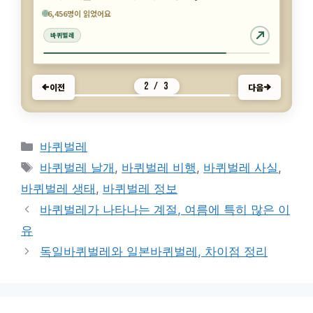
2,234명이 읽었어요
6,456명이 읽었어요
6,230명이 읽었어요
바퀴벌레
바퀴벌레
바퀴벌레
3 / 3
이전
다음
카
바퀴벌레
테
태
바퀴벌레 날개
,
바퀴벌레 비행
,
바퀴벌레 사실
,
고
그
바퀴벌레 생태
,
바퀴벌레 정보
리
바퀴벌레가 나타나는 계절, 여름에 특히 많은 이
유
독일바퀴벌레와 일본바퀴벌레, 차이점 정리