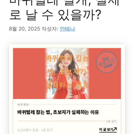
로 날 수 있을까?
8월 20, 2025
작성자:
안테나
최신
바로가기
바퀴벌레
바퀴벌레
바퀴벌레 잡는 법, 초보자가 실패하는 이유
1분 읽기
이 글 보기
6,230명이 읽음 · 1분 읽기