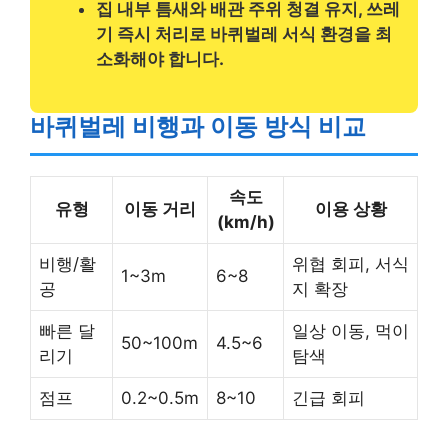
집 내부 틈새와 배관 주위 청결 유지, 쓰레
기 즉시 처리로 바퀴벌레 서식 환경을 최
소화해야 합니다.
바퀴벌레 비행과 이동 방식 비교
속도
유형
이동 거리
이용 상황
(km/h)
비행/활
위협 회피, 서식
1~3m
6~8
공
지 확장
빠른 달
일상 이동, 먹이
50~100m
4.5~6
리기
탐색
점프
0.2~0.5m
8~10
긴급 회피