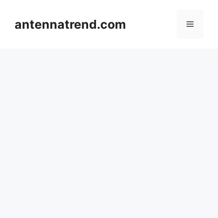
컨
텐
antennatrend.com
메
츠
로
뉴
건
너
뛰
기