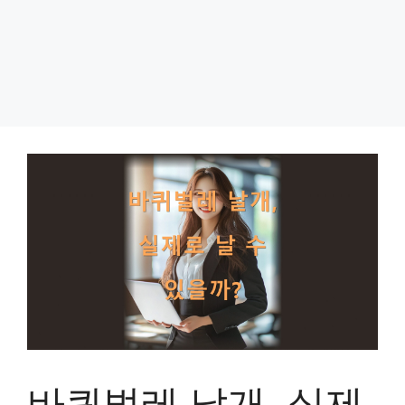
바퀴벌레 날개, 실제