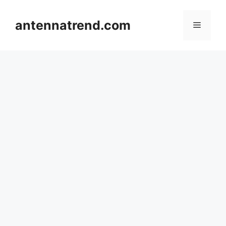
컨
텐
antennatrend.com
메
츠
로
뉴
건
너
뛰
기