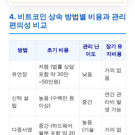
4. 비트코인 상속 방법별 비용과 관리
편의성 비교
관리 난
장기 유
방법
초기 비용
이도
지비용
저렴 (법률 상담
거의 없
유언장
포함 약 30만
낮음
음
~50만원)
연간 관
신탁 설
높음 (수백만 원
중간
리비 발
립
이상)
생 가능
높음
중간 (하드웨어
다중서명
(기술
거의 없
월렛 포함 약 20