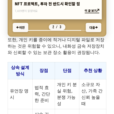
2025년 코인 규제, 국내외 차이점 정리
이 글 보기
4,461명이 읽었어요
3 / 3
이전
다음
또한, 개인 키를 종이에 적거나 디지털 파일로 저장
하는 것은 위험할 수 있으니, 내화성 금속 저장장치
와 신뢰할 수 있는 보관 장소 활용이 권장됩니다.
상속 설계
장점
단점
추천 상황
방식
개인 키 분
소규모 자
법적 효
유언장 명
실 위험,
산, 가족 간
력, 간단
시
분쟁 가능
신뢰 높을
한 준비
성
때