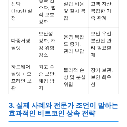
상속 간
신탁
설립 비용
고액 자산,
소화, 법
(Trust) 설
및 절차 복
복잡한 가
적 보호
정
잡
족 관계
강화
보안성
보안 우선,
운영 복잡
다중서명
강화, 해
분산된 관
도 증가,
월렛
킹 위험
리 필요할
관리 부담
감소
때
하드웨어
최고 수
물리적 손
장기 보관,
월렛 + 오
준 보안,
상 및 분실
보안 최우
프라인 보
해킹 방
위험
선
관
지
3. 실제 사례와 전문가 조언이 말하는
효과적인 비트코인 상속 전략