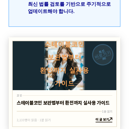
최신 법률 검토를 기반으로 주기적으로
업데이트해야 합니다.
최신
바로가기
코인
코인
스테이블코인 보관법부터 환전까지 실사용 가이드
1분 읽기
이 글 보기
2,133명이 읽음 · 1분 읽기