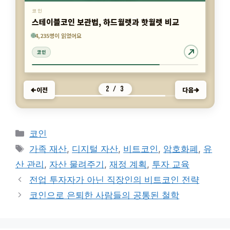
코인
비트코인 ETF 실제 수익률, 6개월 실험기
4,461명이 읽었어요
4,235명이 읽었어요
1,257명이 읽었어요
코인
코인
코인
3 / 3
이전
다음
카
코인
테
태
가족 재산
,
디지털 자산
,
비트코인
,
암호화폐
,
유
고
그
산 관리
,
자산 물려주기
,
재정 계획
,
투자 교육
리
전업 투자자가 아닌 직장인의 비트코인 전략
코인으로 은퇴한 사람들의 공통된 철학