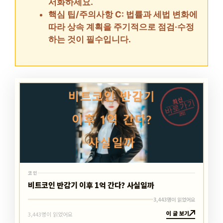
서화하세요.
핵심 팁/주의사항 C: 법률과 세법 변화에
따라 상속 계획을 주기적으로 점검·수정
하는 것이 필수입니다.
최신
바로가기
코인
코인
비트코인 반감기 이후 1억 간다? 사실일까
3,443명이 읽었어요
이 글 보기
3,443명이 읽었어요