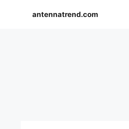
컨
텐
antennatrend.com
츠
로
건
너
뛰
기