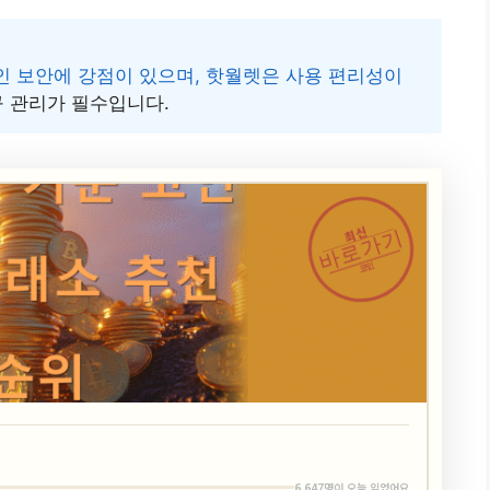
 보안에 강점이 있으며, 핫월렛은 사용 편리성이
구 관리가 필수입니다.
최신
바로가기
코인
6,647명이 오늘 읽었어요