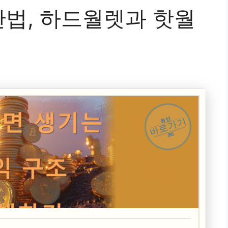
법, 하드월렛과 핫월
최신
바로가기
코인