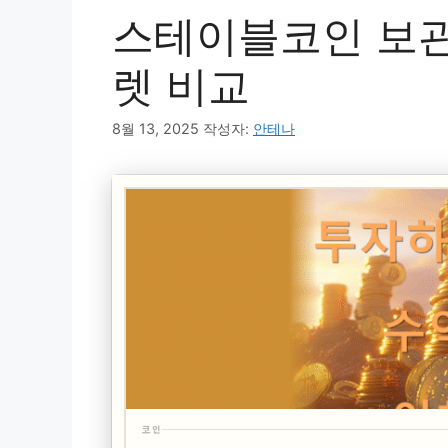
스테이블코인 보관
렛 비교
8월 13, 2025
작성자:
안테나
코인