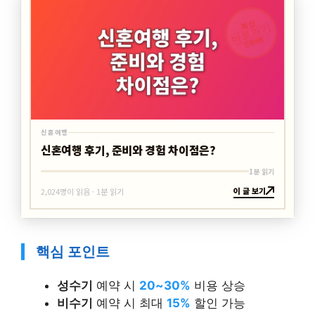
최신
바로가기
신혼여행
신혼여행
신혼여행 후기, 준비와 경험 차이점은?
1분 읽기
이 글 보기
2,024명이 읽음 · 1분 읽기
핵심 포인트
성수기
예약 시
20~30%
비용 상승
비수기
예약 시 최대
15%
할인 가능