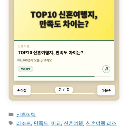
신혼여행
스위스 신혼여행 경비 절감 방법은?
886명이 오늘 읽었어요
7,860명이 오늘 읽었어요
4,882명이 오늘 읽었어요
신혼여행
신혼여행
신혼여행
3 / 3
이전
다음
카
신혼여행
테
태
리조트
,
만족도
,
비교
,
신혼여행
,
신혼여행 리조
고