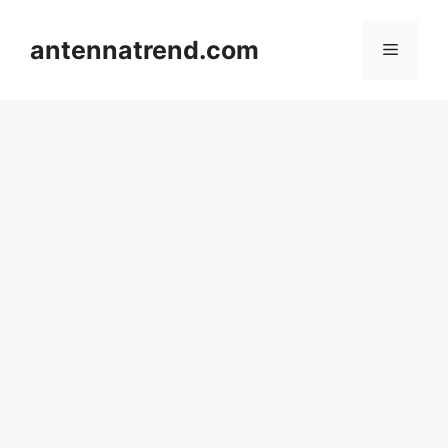
컨
텐
antennatrend.com
메
츠
로
뉴
건
너
뛰
기