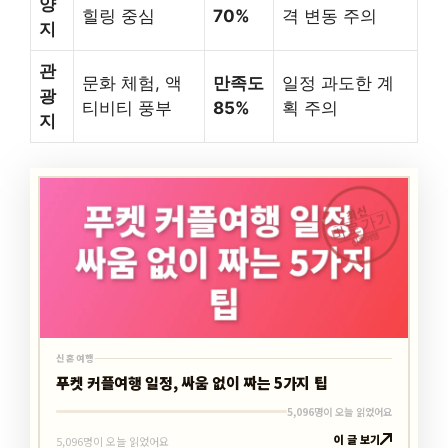
양
힐링 중심
70%
격 변동 주의
지
관
문화 체험, 액
만족도
일정 과도한 계
광
티비티 풍부
85%
획 주의
지
최신
바로가기
신혼여행
신혼여행
푸켓 커플여행 일정, 싸움 없이 짜는 5가지 팁
5,096명이 오늘 읽었어요
이 글 보기
5,096명이 오늘 읽었어요