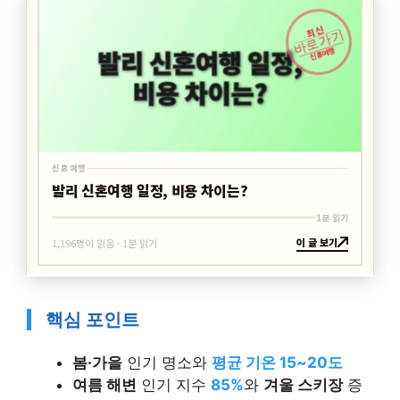
최신
바로가기
신혼여행
신혼여행
발리 신혼여행 일정, 비용 차이는?
1분 읽기
이 글 보기
1,196명이 읽음 · 1분 읽기
핵심 포인트
봄·가을
인기 명소와
평균 기온 15~20도
여름 해변
인기 지수
85%
와
겨울 스키장
증