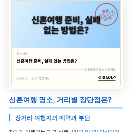
최신
바로가기
신혼여행
신혼여행
신혼여행 준비, 실패 없는 방법은?
3,608명이 오늘 읽었어요
이 글 보기
3,608명이 오늘 읽었어요
신혼여행 명소, 거리별 장단점은?
장거리 여행지의 매력과 부담
장거리 여행지는 평균 비행시간이
8시간 이상
이며,