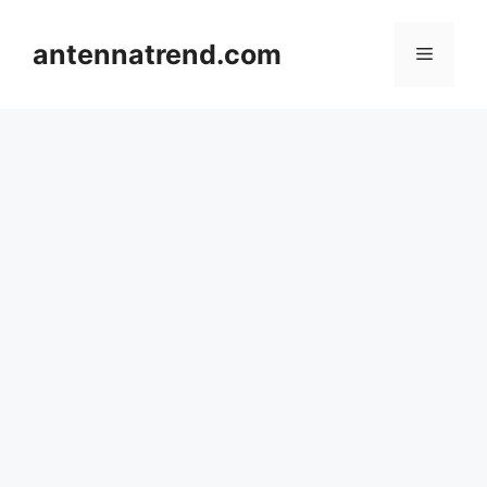
컨
텐
antennatrend.com
메
츠
로
뉴
건
너
뛰
기