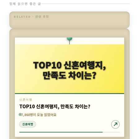
함께 읽으면 좋은 글
RELATED · 관련 추천
신혼여행
스위스 신혼여행 경비 절감 방법은?
3,977명이 오늘 읽었어요
7,860명이 오늘 읽었어요
4,882명이 오늘 읽었어요
신혼여행
신혼여행
신혼여행