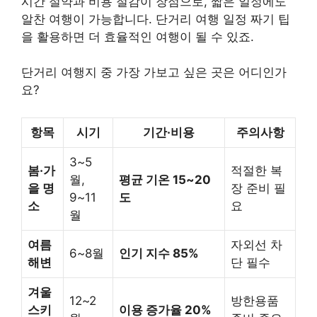
시간 절약과 비용 절감이 장점으로, 짧은 일정에도
알찬 여행이 가능합니다. 단거리 여행 일정 짜기 팁
을 활용하면 더 효율적인 여행이 될 수 있죠.
단거리 여행지 중 가장 가보고 싶은 곳은 어디인가
요?
항목
시기
기간·비용
주의사항
3~5
봄·가
적절한 복
월,
평균 기온 15~20
을 명
장 준비 필
9~11
도
소
요
월
여름
자외선 차
6~8월
인기 지수 85%
해변
단 필수
겨울
12~2
방한용품
스키
이용 증가율 20%