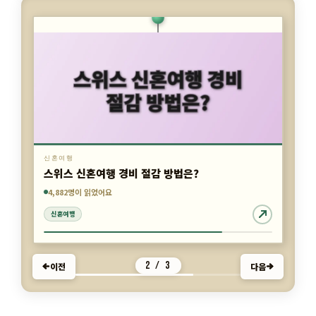
신혼여행
스위스 신혼여행 경비 절감 방법은?
7,860명이 읽었어요
4,656명이 읽었어요
4,882명이 읽었어요
2 / 3
이전
다음
신혼여행
신혼여행
신혼여행
카
신혼여행
테
태
리조트
,
숙소
,
신혼여행
,
신혼여행 고민 해결법
,
고
그
여행
,
호텔
리