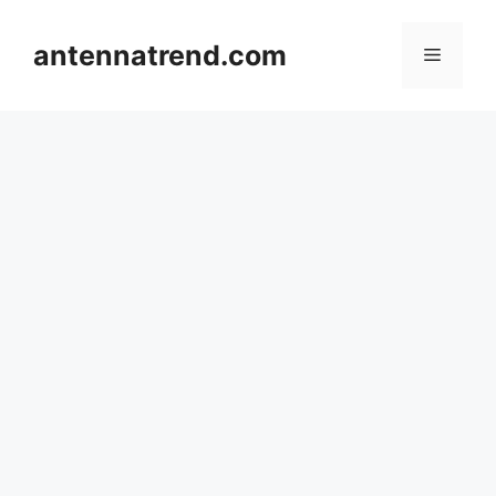
컨
텐
antennatrend.com
메
츠
로
뉴
건
너
뛰
기