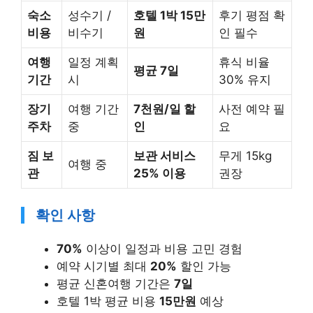
숙소
성수기 /
호텔 1박 15만
후기 평점 확
비용
비수기
원
인 필수
여행
일정 계획
휴식 비율
평균 7일
기간
시
30% 유지
장기
여행 기간
7천원/일 할
사전 예약 필
주차
중
인
요
짐 보
보관 서비스
무게 15kg
여행 중
관
25% 이용
권장
확인 사항
70%
이상이 일정과 비용 고민 경험
예약 시기별 최대
20%
할인 가능
평균 신혼여행 기간은
7일
호텔 1박 평균 비용
15만원
예상
휴식 비율
30%
미만 시 피로 누적 주의