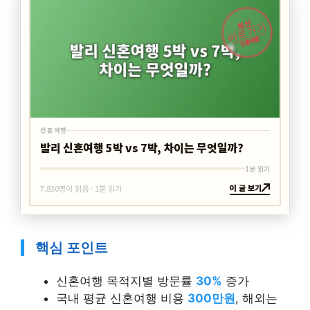
최신
바로가기
신혼여행
신혼여행
발리 신혼여행 5박 vs 7박, 차이는 무엇일까?
1분 읽기
이 글 보기
7,830명이 읽음 · 1분 읽기
핵심 포인트
신혼여행 목적지별 방문률
30%
증가
국내 평균 신혼여행 비용
300만원
, 해외는