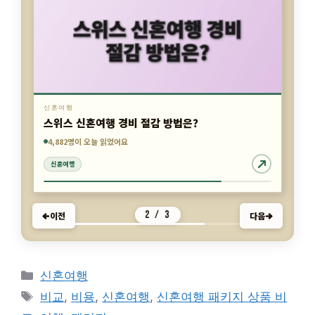
신혼여행
스위스 신혼여행 경비 절감 방법은?
4,882명이 오늘 읽었어요
7,860명이 오늘 읽었어요
4,656명이 오늘 읽었어요
2 / 3
이전
다음
신혼여행
신혼여행
신혼여행
카
신혼여행
테
태
비교
,
비용
,
신혼여행
,
신혼여행 패키지 상품 비
고
그
교
,
여행
,
패키지
리
해외 신혼여행 호텔, 지역별 차이점은 무엇일
까?
휴양과 관광, 신혼여행지 비교 방법