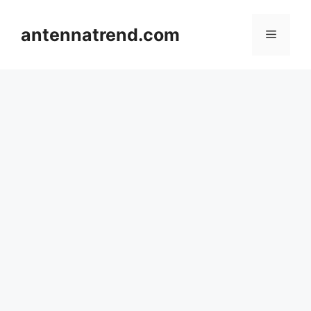
컨
텐
antennatrend.com
메
츠
로
뉴
건
너
뛰
기