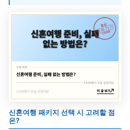
최신
바로가기
신혼여행
신혼여행
신혼여행 준비, 실패 없는 방법은?
3,608명이 오늘 읽었어요
이 글 보기
3,608명이 오늘 읽었어요
신혼여행 패키지 선택 시 고려할 점
은?