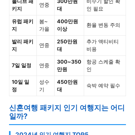
몰디브 패
300만원
비수기 할인 확
연중
키지
대
인 필요
유럽 패키
봄~
400만원
환율 변동 주의
지
가을
이상
발리 패키
250만원
추가 액티비티
연중
지
대
비용
300~350
항공 스케줄 확
7일 일정
연중
만원
인
10일 일
성수
450만원
숙박 예약 필수
정
기
대
신혼여행 패키지 인기 여행지는 어디
일까?
2024년 인기 여행지 TOP5