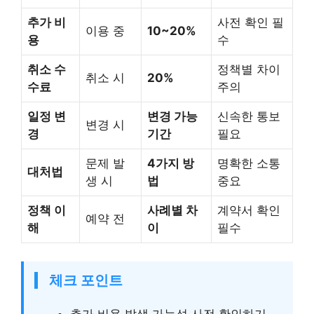
추가 비
사전 확인 필
이용 중
10~20%
용
수
취소 수
정책별 차이
취소 시
20%
수료
주의
일정 변
변경 가능
신속한 통보
변경 시
경
기간
필요
문제 발
4가지 방
명확한 소통
대처법
생 시
법
중요
정책 이
사례별 차
계약서 확인
예약 전
해
이
필수
체크 포인트
추가 비용 발생 가능성 사전 확인하기