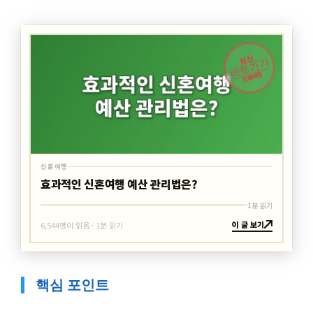
최신
바로가기
신혼여행
신혼여행
효과적인 신혼여행 예산 관리법은?
1분 읽기
이 글 보기
6,544명이 읽음 · 1분 읽기
핵심 포인트