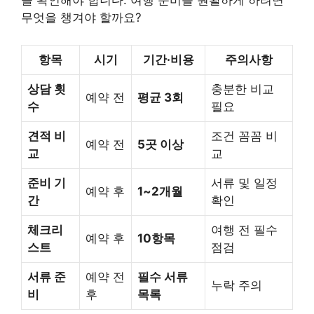
을 확인해야 합니다. 여행 준비를 원활하게 하려면
무엇을 챙겨야 할까요?
항목
시기
기간·비용
주의사항
상담 횟
충분한 비교
예약 전
평균 3회
수
필요
견적 비
조건 꼼꼼 비
예약 전
5곳 이상
교
교
준비 기
서류 및 일정
예약 후
1~2개월
간
확인
체크리
여행 전 필수
예약 후
10항목
스트
점검
서류 준
예약 전
필수 서류
누락 주의
비
후
목록