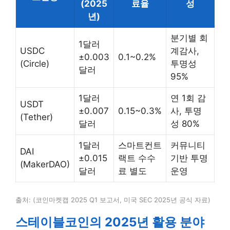
(2025
료율
성
년)
분기별 회
1달러
USDC
계감사,
±0.003
0.1~0.2%
(Circle)
투명성
달러
95%
1달러
연 1회 감
USDT
±0.007
0.15~0.3%
사, 투명
(Tether)
달러
성 80%
1달러
스마트컨트
커뮤니티
DAI
±0.015
랙트 수수
기반 투명
(MakerDAO)
달러
료 별도
운영
출처: (코인마켓캡 2025 Q1 보고서, 미국 SEC 2025년 공식 자료)
스테이블코인의 2025년 활용 분야