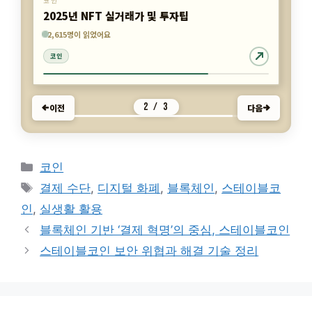
코인
코인 신규상장, 2025년 하반기 일정 완벽정리
5,819명이 읽었어요
2,615명이 읽었어요
4,199명이 읽었어요
코인
코인
코인
3 / 3
이전
다음
카
코인
테
태
결제 수단
,
디지털 화폐
,
블록체인
,
스테이블코
고
그
인
,
실생활 활용
리
블록체인 기반 ‘결제 혁명’의 중심, 스테이블코인
스테이블코인 보안 위협과 해결 기술 정리