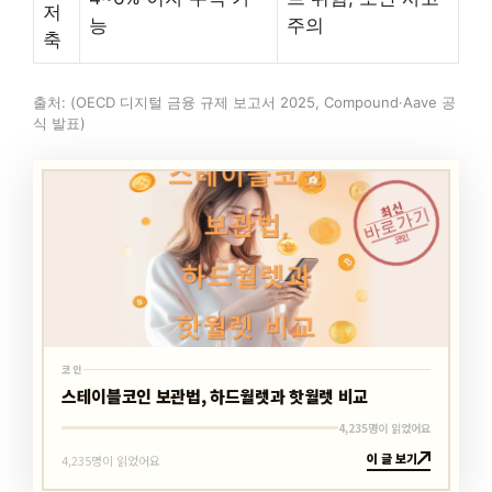
저
능
주의
축
출처: (OECD 디지털 금융 규제 보고서 2025, Compound·Aave 공
식 발표)
최신
바로가기
코인
코인
스테이블코인 보관법, 하드월렛과 핫월렛 비교
4,235명이 읽었어요
이 글 보기
4,235명이 읽었어요