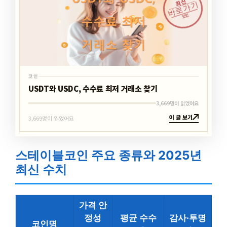
최신
바로가기
코인
코인
USDT와 USDC, 수수료 최저 거래소 찾기
3,669명이 읽었어요
이 글 보기
3,669명이 읽었어요
스테이블코인 주요 종류와 2025년
최신 수치
가격 안
정성
평균 수수
감사·투명
코인명