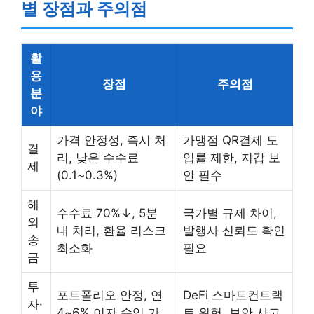
별 장점과 주의점
활
용
장점
주의점
분
야
가격 안정성, 즉시 처
가맹점 QR결제 도
결
리, 낮은 수수료
입률 제한, 지갑 보
제
(0.1~0.3%)
안 필수
해
수수료 70%↓, 5분
국가별 규제 차이,
외
내 처리, 환율 리스크
발행사 신뢰도 확인
송
최소화
필요
금
투
포트폴리오 안정, 연
DeFi 스마트컨트랙
자·
4~6% 이자 수익 가
트 위험, 보안 사고