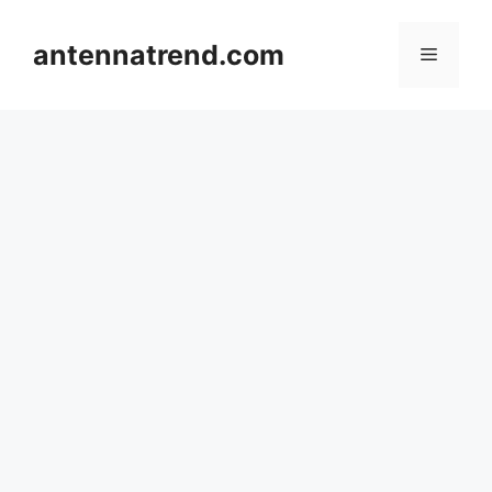
컨
텐
antennatrend.com
메
츠
로
뉴
건
너
뛰
기