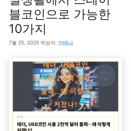
블코인으로 가능한
10가지
7월 25, 2025
작성자:
안테나
최신
바로가기
코인
코인
테더, USD코인 시총 2천억 달러 돌파…왜 이렇게
커졌나?