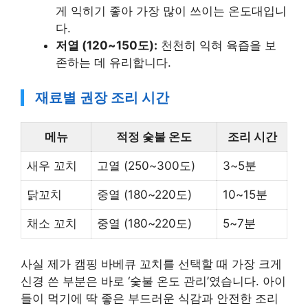
게 익히기 좋아 가장 많이 쓰이는 온도대입니
다.
저열 (120~150도):
천천히 익혀 육즙을 보
존하는 데 유리합니다.
재료별 권장 조리 시간
메뉴
적정 숯불 온도
조리 시간
새우 꼬치
고열 (250~300도)
3~5분
닭꼬치
중열 (180~220도)
10~15분
채소 꼬치
중열 (180~220도)
5~7분
사실 제가 캠핑 바베큐 꼬치를 선택할 때 가장 크게
신경 쓴 부분은 바로 ‘숯불 온도 관리’였습니다. 아이
들이 먹기에 딱 좋은 부드러운 식감과 안전한 조리