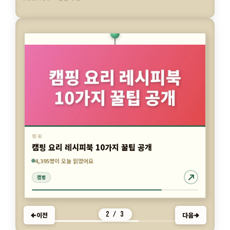
캠핑
캠핑 요리 레시피북 10가지 꿀팁 공개
7,033명이 오늘 읽었어요
6,771명이 오늘 읽었어요
4,395명이 오늘 읽었어요
캠핑
캠핑
캠핑
2 / 3
이전
다음