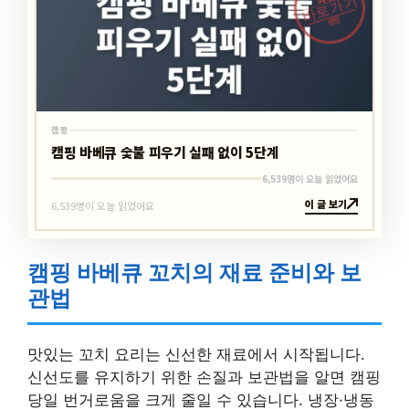
바로가기
캠핑
캠핑
캠핑 바베큐 숯불 피우기 실패 없이 5단계
6,539명이 오늘 읽었어요
이 글 보기
6,539명이 오늘 읽었어요
캠핑 바베큐 꼬치의 재료 준비와 보
관법
맛있는 꼬치 요리는 신선한 재료에서 시작됩니다.
신선도를 유지하기 위한 손질과 보관법을 알면 캠핑
당일 번거로움을 크게 줄일 수 있습니다. 냉장·냉동