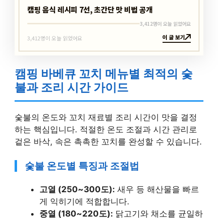
캠핑 음식 레시피 7선, 초간단 맛 비법 공개
3,412명이 오늘 읽었어요
이 글 보기
3,412명이 오늘 읽었어요
캠핑 바베큐 꼬치 메뉴별 최적의 숯
불과 조리 시간 가이드
숯불의 온도와 꼬치 재료별 조리 시간이 맛을 결정
하는 핵심입니다. 적절한 온도 조절과 시간 관리로
겉은 바삭, 속은 촉촉한 꼬치를 완성할 수 있습니다.
숯불 온도별 특징과 조절법
고열 (250~300도):
새우 등 해산물을 빠르
게 익히기에 적합합니다.
중열 (180~220도):
닭고기와 채소를 균일하