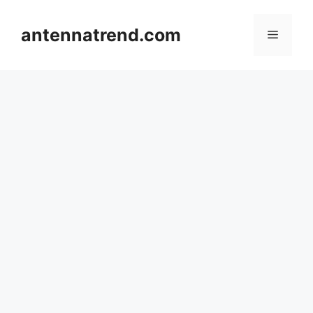
컨
텐
antennatrend.com
메
츠
로
뉴
건
너
뛰
기