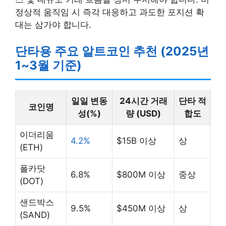
정상적 움직임 시 즉각 대응하고 과도한 포지션 확
대는 삼가야 합니다.
단타용 주요 알트코인 추천 (2025년
1~3월 기준)
일일 변동
24시간 거래
단타 적
코인명
성(%)
량 (USD)
합도
이더리움
4.2%
$15B 이상
상
(ETH)
폴카닷
6.8%
$800M 이상
중상
(DOT)
샌드박스
9.5%
$450M 이상
상
(SAND)