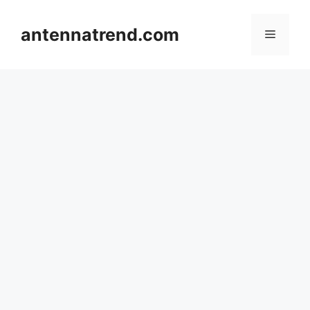
컨
텐
antennatrend.com
메
츠
로
뉴
건
너
뛰
기