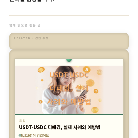
함께 읽으면 좋은 글
RELATED · 관련 추천
코인
NFT로 월 100만원 버는 현실적인 방법
1,597명이 읽었어요
5,819명이 읽었어요
7,743명이 읽었어요