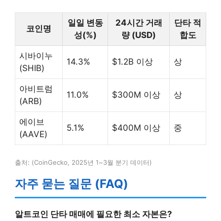
일일 변동
24시간 거래
단타 적
코인명
성(%)
량 (USD)
합도
시바이누
14.3%
$1.2B 이상
상
(SHIB)
아비트럼
11.0%
$300M 이상
상
(ARB)
에이브
5.1%
$400M 이상
중
(AAVE)
출처: (CoinGecko, 2025년 1~3월 분기 데이터)
자주 묻는 질문 (FAQ)
알트코인 단타 매매에 필요한 최소 자본은?