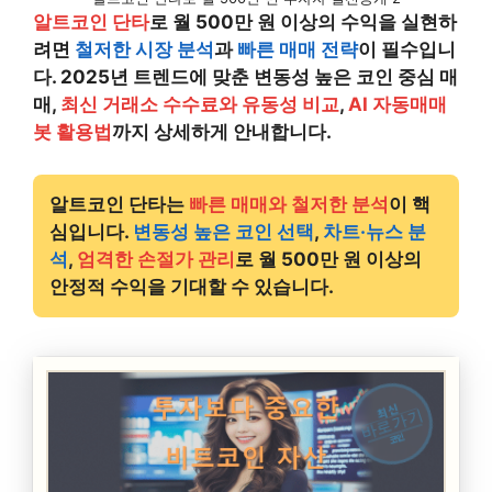
알트코인 단타
로 월 500만 원 이상의 수익을 실현하
려면
철저한 시장 분석
과
빠른 매매 전략
이 필수입니
다. 2025년 트렌드에 맞춘 변동성 높은 코인 중심 매
매,
최신 거래소 수수료와 유동성 비교
,
AI 자동매매
봇 활용법
까지 상세하게 안내합니다.
알트코인 단타는
빠른 매매와 철저한 분석
이 핵
심입니다.
변동성 높은 코인 선택
,
차트·뉴스 분
석
,
엄격한 손절가 관리
로 월 500만 원 이상의
안정적 수익을 기대할 수 있습니다.
최신
바로가기
코인