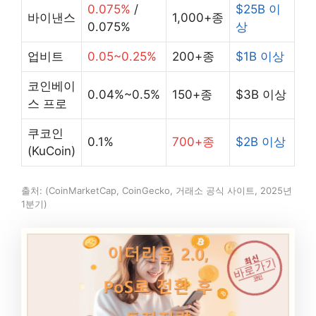
0.075%
/
$25B 이
바이낸스
1,000+종
0.075%
상
업비트
0.05~0.25%
200+종
$1B 이상
코인베이
0.04%~0.5%
150+종
$3B 이상
스 프로
쿠코인
0.1%
700+종
$2B 이상
(KuCoin)
출처: (CoinMarketCap, CoinGecko, 거래소 공식 사이트, 2025년
1분기)
최신
바로가기
코인