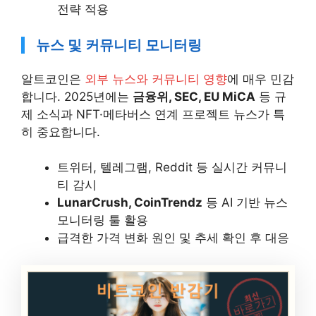
전략 적용
뉴스 및 커뮤니티 모니터링
알트코인은
외부 뉴스와 커뮤니티 영향
에 매우 민감
합니다. 2025년에는
금융위, SEC, EU MiCA
등 규
제 소식과 NFT·메타버스 연계 프로젝트 뉴스가 특
히 중요합니다.
트위터, 텔레그램, Reddit 등 실시간 커뮤니
티 감시
LunarCrush, CoinTrendz
등 AI 기반 뉴스
모니터링 툴 활용
급격한 가격 변화 원인 및 추세 확인 후 대응
최신
바로가기
코인