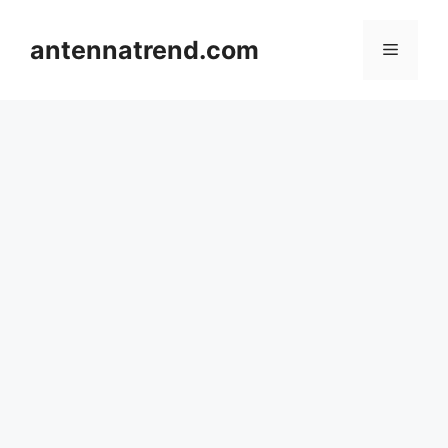
컨
텐
antennatrend.com
메
츠
로
뉴
건
너
뛰
기