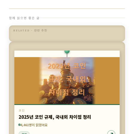
함께 읽으면 좋은 글
RELATED · 관련 추천
코인
스테이블코인 보관법, 하드월렛과 핫월렛 비교
7,439명이 읽었어요
4,461명이 읽었어요
4,235명이 읽었어요
코인
코인