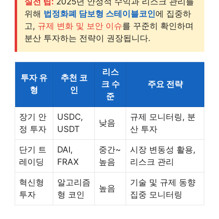
실전 팁:
2025년 안정적 수익과 리스크 관리를
위해
법정화폐 담보형 스테이블코인
에 집중하
고,
규제 변화 및 보안 이슈
를 꾸준히 확인하며
분산 투자하는 전략이 권장됩니다.
리스
투자 유
추천 코
크 수
주요 전략
형
인
준
장기 안
USDC,
규제 모니터링, 분
낮음
정 투자
USDT
산 투자
단기 트
DAI,
중간~
시장 변동성 활용,
레이딩
FRAX
높음
리스크 관리
혁신형
알고리즘
기술 및 규제 동향
높음
투자
형 코인
집중 모니터링