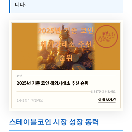
니다.
최신
바로가기
코인
코인
2025년 기준 코인 해외거래소 추천 순위
6,647명이 읽었어요
이 글 보기
6,647명이 읽었어요
스테이블코인 시장 성장 동력