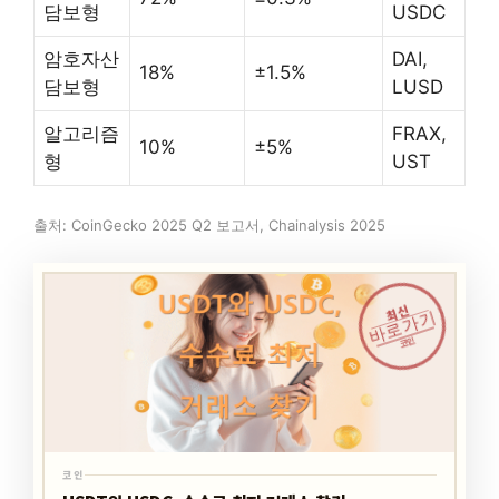
담보형
USDC
암호자산
DAI,
18%
±1.5%
담보형
LUSD
알고리즘
FRAX,
10%
±5%
형
UST
출처: CoinGecko 2025 Q2 보고서, Chainalysis 2025
최신
바로가기
코인
코인