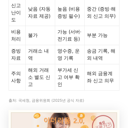
신고
낮음 (자동
높음 (비용
중간 (증빙·해
난이
자료 제공)
증빙 필수)
외 신고 의무)
도
비용
가능 (서버·
불가
부분 가능
처리
전기료 등)
증빙
거래소 내
영수증, 운
송금 기록, 해
자료
역
영 기록
외 내역
해외 거래
부가세 신
주의
해외 금융계
소 별도 신
고 여부 확
사항
좌 신고 의무
고
인
출처: 국세청, 금융위원회 (2025년 공식 자료)
최신
바로가기