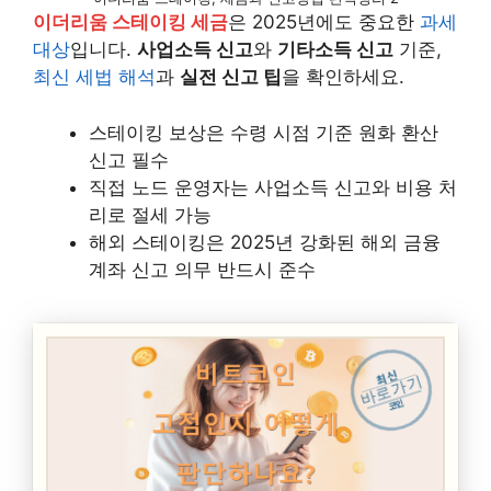
이더리움 스테이킹 세금
은 2025년에도 중요한
과세
대상
입니다.
사업소득 신고
와
기타소득 신고
기준,
최신 세법 해석
과
실전 신고 팁
을 확인하세요.
스테이킹 보상은 수령 시점 기준 원화 환산
신고 필수
직접 노드 운영자는 사업소득 신고와 비용 처
리로 절세 가능
해외 스테이킹은 2025년 강화된 해외 금융
계좌 신고 의무 반드시 준수
최신
바로가기
코인