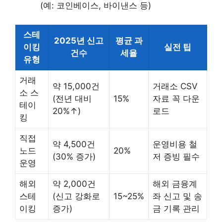
(예: 코인베이스, 바이낸스 등)
스테
2025년 신고
평균 과
이킹
실전 팁
건수
세율
유형
거래
약 15,000건
거래소 CSV
소 스
(전년 대비
15%
자료 꼭 다운
테이
20%↑)
로드
킹
직접
약 4,500건
운영비용 철
노드
20%
(30% 증가)
저 증빙 필수
운영
해외
약 2,000건
해외 금융계
스테
(신고 강화로
15~25%
좌 신고 및 송
이킹
증가)
금 기록 관리