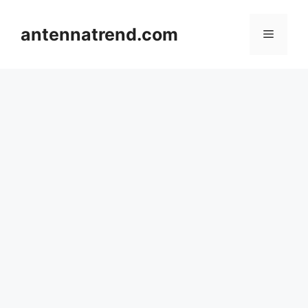
컨
텐
antennatrend.com
메
츠
로
뉴
건
너
뛰
기