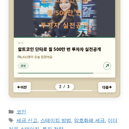
코인
NFT로 월 100만원 버는 현실적인 방법
5,819명이 오늘 읽었어요
6,611명이 오늘 읽었어요
7,743명이 오늘 읽었어요
코인
코인
코인
3 / 3
이전
다음
카
코인
테
태
세금 신고
,
스테이킹 방법
,
암호화폐 세금
,
이더
고
그
리움 스테이킹
,
투자 전략