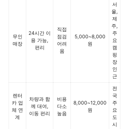
서
울,
제
주,
직접
24시간 이
주
무인
점검
5,000~8,000
용 가능,
요
매장
어려
원
편리
캠
움
핑
장
인
근
전
렌터
국
차량과 함
비용
카 업
8,000~12,000
주
께 대여,
다소
체 연
원
요
이동 편리
높음
계
도
시