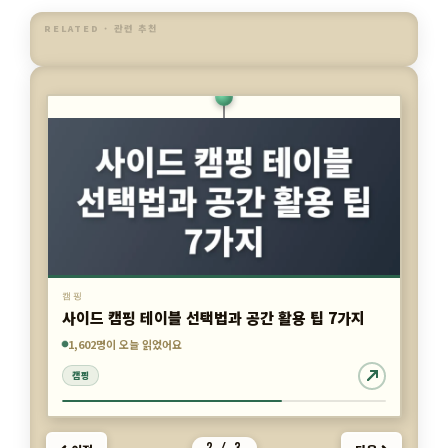
RELATED · 관련 추천
캠핑
사이드 캠핑 테이블 선택법과 공간 활용 팁 7가지
5,145명이 오늘 읽었어요
5,598명이 오늘 읽었어요
1,602명이 오늘 읽었어요
2 / 3
이전
다음
캠핑
캠핑
캠핑
카
캠핑