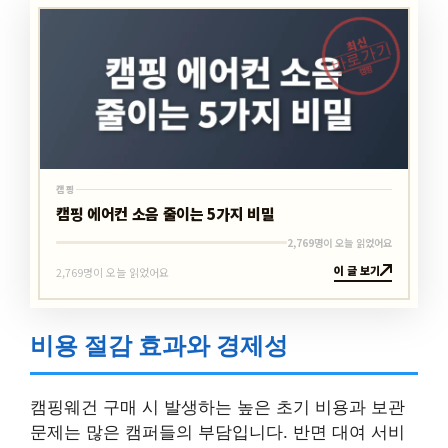
최신
바로가기
캠핑
캠핑
캠핑 에어컨 소음 줄이는 5가지 비밀
2,769명이 오늘 읽었어요
이 글 보기
2,769명이 오늘 읽었어요
비용 절감 효과와 경제성
캠핑웨건 구매 시 발생하는 높은 초기 비용과 보관
문제는 많은 캠퍼들의 부담입니다. 반면 대여 서비