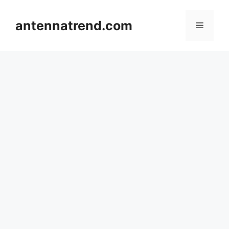
컨
텐
antennatrend.com
메
츠
로
뉴
건
너
뛰
기