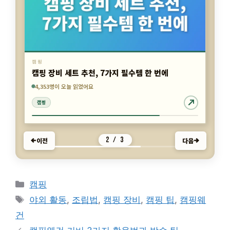
캠핑
캠핑 장비 세트 추천, 7가지 필수템 한 번에
7,331명이 오늘 읽었어요
923명이 오늘 읽었어요
4,353명이 오늘 읽었어요
캠핑
캠핑
캠핑
2 / 3
이전
다음
카
캠핑
테
태
야외 활동
,
조립법
,
캠핑 장비
,
캠핑 팁
,
캠핑웨
고
그
건
리