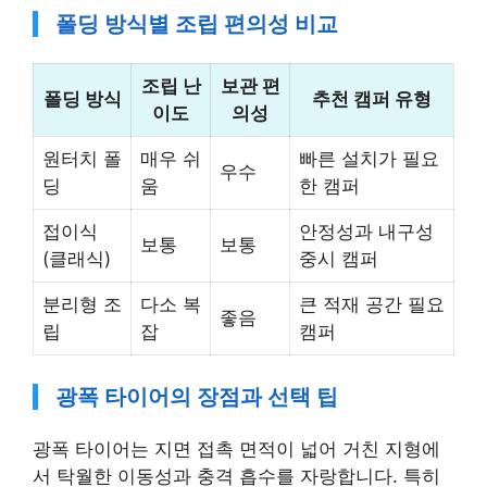
폴딩 방식별 조립 편의성 비교
조립 난
보관 편
폴딩 방식
추천 캠퍼 유형
이도
의성
원터치 폴
매우 쉬
빠른 설치가 필요
우수
딩
움
한 캠퍼
접이식
안정성과 내구성
보통
보통
(클래식)
중시 캠퍼
분리형 조
다소 복
큰 적재 공간 필요
좋음
립
잡
캠퍼
광폭 타이어의 장점과 선택 팁
광폭 타이어는 지면 접촉 면적이 넓어 거친 지형에
서 탁월한 이동성과 충격 흡수를 자랑합니다. 특히