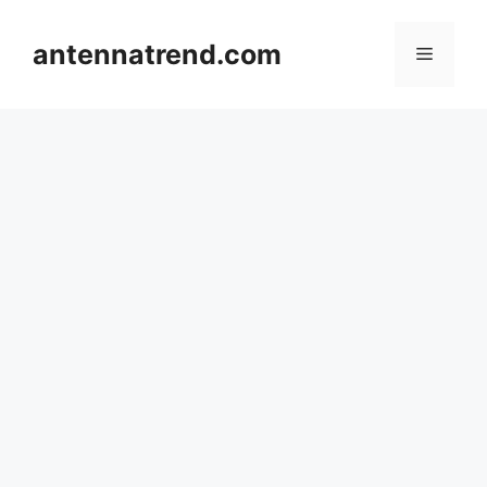
컨
텐
antennatrend.com
메
츠
로
뉴
건
너
뛰
기