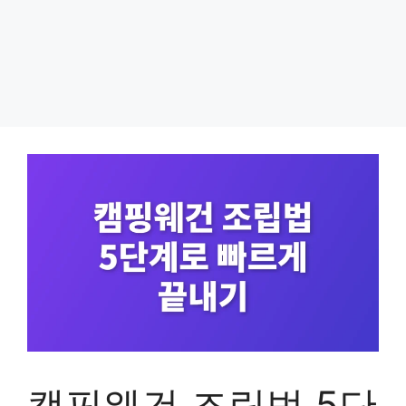
캠핑웨건 조립법 5단