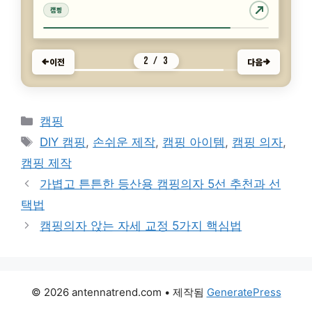
캠핑
캠핑
캠핑
3 / 3
이전
다음
카
캠핑
테
태
DIY 캠핑
,
손쉬운 제작
,
캠핑 아이템
,
캠핑 의자
,
고
그
캠핑 제작
리
가볍고 튼튼한 등산용 캠핑의자 5선 추천과 선
택법
캠핑의자 앉는 자세 교정 5가지 핵심법
© 2026 antennatrend.com
• 제작됨
GeneratePress