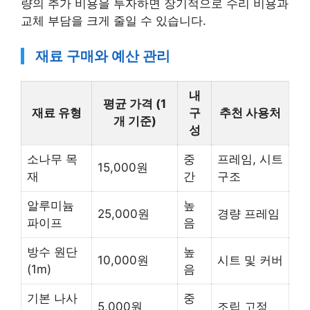
량의 추가 비용을 투자하면 장기적으로 수리 비용과
교체 부담을 크게 줄일 수 있습니다.
재료 구매와 예산 관리
내
평균 가격 (1
재료 유형
구
추천 사용처
개 기준)
성
소나무 목
중
프레임, 시트
15,000원
재
간
구조
알루미늄
높
25,000원
경량 프레임
파이프
음
방수 원단
높
10,000원
시트 및 커버
(1m)
음
기본 나사
중
5,000원
조립 고정