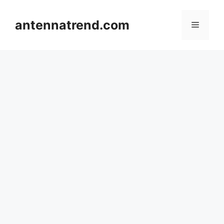
컨
텐
antennatrend.com
메
츠
로
뉴
건
너
뛰
기