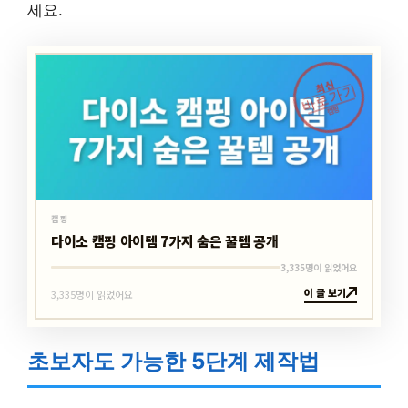
세요.
최신
바로가기
캠핑
캠핑
다이소 캠핑 아이템 7가지 숨은 꿀템 공개
3,335명이 읽었어요
이 글 보기
3,335명이 읽었어요
초보자도 가능한 5단계 제작법