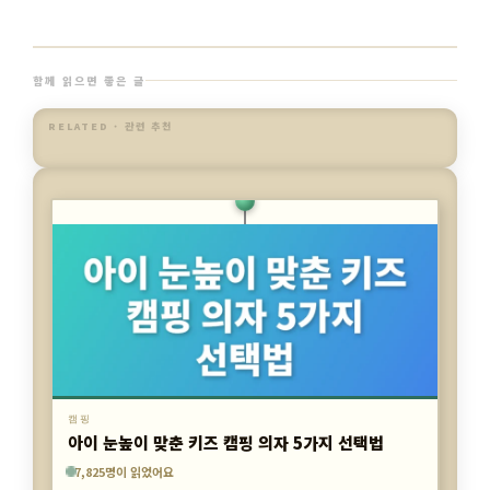
함께 읽으면 좋은 글
RELATED · 관련 추천
캠핑
릴렉스 캠핑 의자, 3가지 안락함 비밀 공개
3,603명이 읽었어요
7,825명이 읽었어요
7,337명이 읽었어요