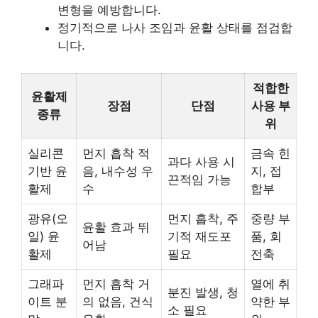
변형을 예방합니다.
정기적으로 나사 조임과 윤활 상태를 점검합
니다.
적합한
윤활제
장점
단점
사용 부
종류
위
실리콘
먼지 흡착 적
금속 힌
과다 사용 시
기반 윤
음, 내수성 우
지, 접
끈적임 가능
활제
수
합부
광유(오
먼지 흡착, 주
중량 부
윤활 효과 뛰
일) 윤
기적 재도포
품, 회
어남
활제
필요
전축
그래파
먼지 흡착 거
열에 취
분진 발생, 청
이트 분
의 없음, 건식
약한 부
소 필요
말
윤활
위