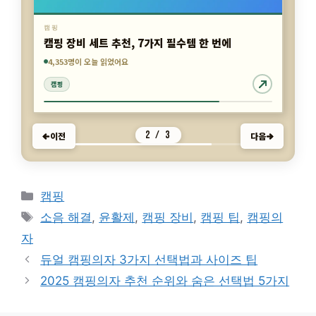
캠핑
캠핑 장비 세트 추천, 7가지 필수템 한 번에
4,353명이 오늘 읽었어요
7,331명이 오늘 읽었어요
923명이 오늘 읽었어요
2 / 3
이전
다음
캠핑
캠핑
캠핑
카
캠핑
테
태
소음 해결
,
윤활제
,
캠핑 장비
,
캠핑 팁
,
캠핑의
고
그
자
리
듀얼 캠핑의자 3가지 선택법과 사이즈 팁
2025 캠핑의자 추천 순위와 숨은 선택법 5가지
© 2026 antennatrend.com
• 제작됨
GeneratePress