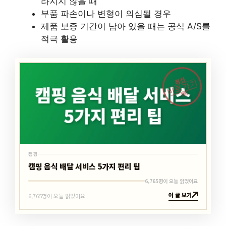
라지지 않을 때
부품 파손이나 변형이 의심될 경우
제품 보증 기간이 남아 있을 때는 공식 A/S를
적극 활용
최신
바로가기
캠핑
캠핑
캠핑 음식 배달 서비스 5가지 편리 팁
6,765명이 오늘 읽었어요
이 글 보기
6,765명이 오늘 읽었어요