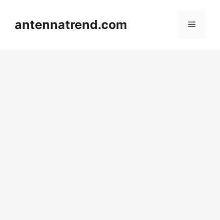
컨
텐
antennatrend.com
메
츠
로
뉴
건
너
뛰
기