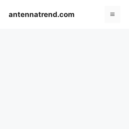
컨
텐
antennatrend.com
메
츠
로
뉴
건
너
뛰
기