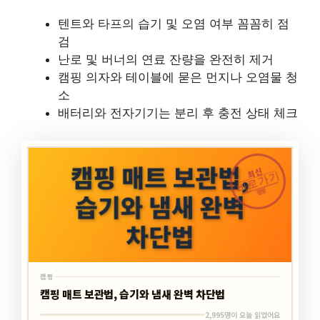
텐트와 타프의 습기 및 오염 여부 꼼꼼히 점
검
난로 및 버너의 연료 잔량을 완전히 제거
캠핑 의자와 테이블에 묻은 먼지나 오염물 청
소
배터리와 전자기기는 분리 후 충전 상태 체크
최신
바로가기
캠핑
캠핑
캠핑 매트 보관법, 습기와 냄새 완벽 차단법
2,995명이 오늘 읽었어요