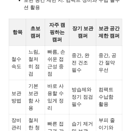
보관 공간 제한 시: 컴팩트 장비와 수납 솔루
션 활용
자주 캠
초보
장기 보관
보관 공간
항목
핑하는
캠퍼
캠퍼
제한 캠퍼
캠퍼
느림,
빠름, 손
중간, 완
중간, 공
철수
철저
쉬운 접
전 건조
간 절약
속도
히 점
근성 중
필수
우선
검
점
기본
바로 사
방습제와
컴팩트
보관
보관
용할 수
정기 점검
수납함
방법
함 사
있게 정
필수
활용
용
리
장비
철저
부피 줄
빠른 접
습기 제거
관리
한 청
이기와
근과 간
및 보관