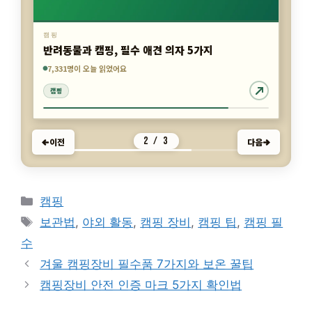
캠핑
반려동물과 캠핑, 필수 애견 의자 5가지
3,561명이 오늘 읽었어요
4,353명이 오늘 읽었어요
7,331명이 오늘 읽었어요
캠핑
캠핑
캠핑
2 / 3
이전
다음
카
캠핑
테
태
보관법
,
야외 활동
,
캠핑 장비
,
캠핑 팁
,
캠핑 필
고
그
수
리
겨울 캠핑장비 필수품 7가지와 보온 꿀팁
캠핑장비 안전 인증 마크 5가지 확인법