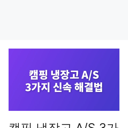
캠핑 냉장고 A/S 3가