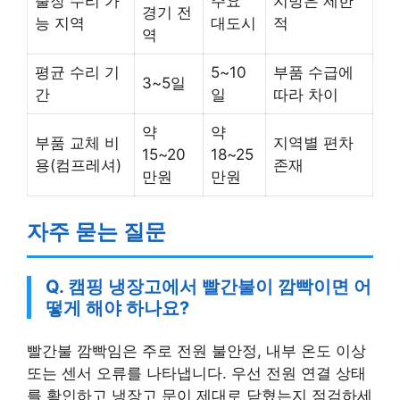
출장 수리 가
주요
지방은 제한
경기 전
능 지역
대도시
적
역
평균 수리 기
5~10
부품 수급에
3~5일
간
일
따라 차이
약
약
부품 교체 비
지역별 편차
15~20
18~25
용(컴프레셔)
존재
만원
만원
자주 묻는 질문
Q. 캠핑 냉장고에서 빨간불이 깜빡이면 어
떻게 해야 하나요?
빨간불 깜빡임은 주로 전원 불안정, 내부 온도 이상
또는 센서 오류를 나타냅니다. 우선 전원 연결 상태
를 확인하고 냉장고 문이 제대로 닫혔는지 점검하세