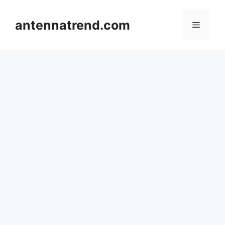
컨
텐
antennatrend.com
메
츠
로
뉴
건
너
뛰
기