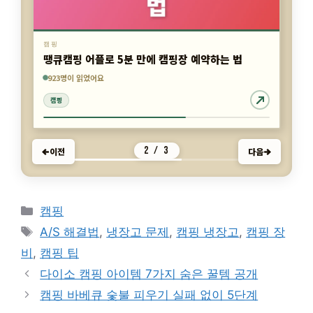
캠핑
땡큐캠핑 어플로 5분 만에 캠핑장 예약하는 법
4,353명이 읽었어요
5,145명이 읽었어요
923명이 읽었어요
캠핑
캠핑
캠핑
2 / 3
이전
다음
카
캠핑
테
태
A/S 해결법
,
냉장고 문제
,
캠핑 냉장고
,
캠핑 장
고
그
비
,
캠핑 팁
리
다이소 캠핑 아이템 7가지 숨은 꿀템 공개
캠핑 바베큐 숯불 피우기 실패 없이 5단계