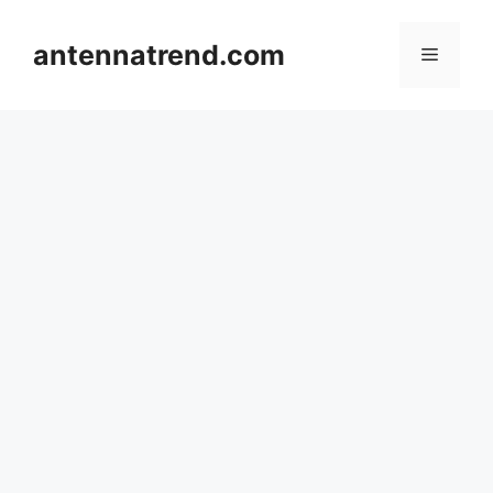
컨
텐
antennatrend.com
메
츠
로
뉴
건
너
뛰
기