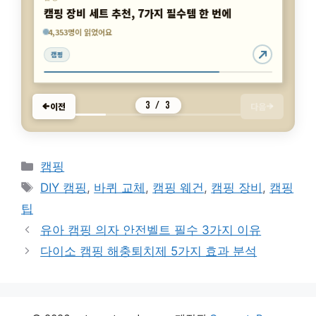
캠핑 장비 세트 추천, 7가지 필수템 한 번에
7,557명이 읽었어요
7,331명이 읽었어요
4,353명이 읽었어요
캠핑
캠핑
캠핑
3 / 3
이전
다음
카
캠핑
테
태
DIY 캠핑
,
바퀴 교체
,
캠핑 웨건
,
캠핑 장비
,
캠핑
고
그
팁
리
유아 캠핑 의자 안전벨트 필수 3가지 이유
다이소 캠핑 해충퇴치제 5가지 효과 분석