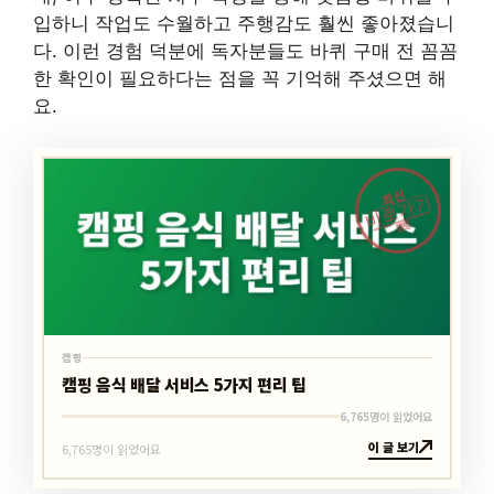
입하니 작업도 수월하고 주행감도 훨씬 좋아졌습니
다. 이런 경험 덕분에 독자분들도 바퀴 구매 전 꼼꼼
한 확인이 필요하다는 점을 꼭 기억해 주셨으면 해
요.
최신
바로가기
캠핑
캠핑
캠핑 음식 배달 서비스 5가지 편리 팁
6,765명이 읽었어요
이 글 보기
6,765명이 읽었어요