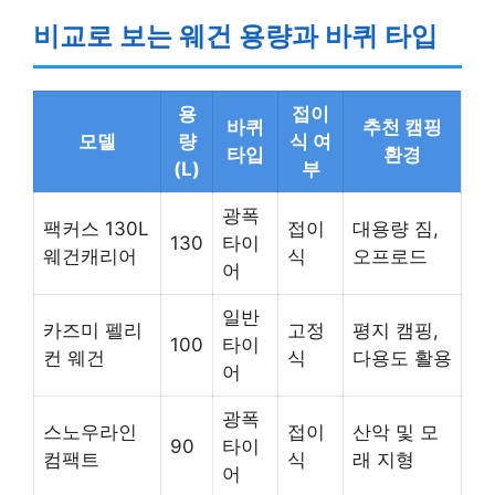
비교로 보는 웨건 용량과 바퀴 타입
용
접이
바퀴
추천 캠핑
모델
량
식 여
타입
환경
(L)
부
광폭
팩커스 130L
접이
대용량 짐,
130
타이
웨건캐리어
식
오프로드
어
일반
카즈미 펠리
고정
평지 캠핑,
100
타이
컨 웨건
식
다용도 활용
어
광폭
스노우라인
접이
산악 및 모
90
타이
컴팩트
식
래 지형
어