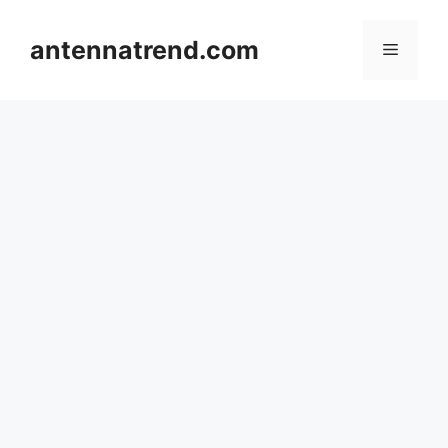
컨
텐
antennatrend.com
메
츠
로
뉴
건
너
뛰
기