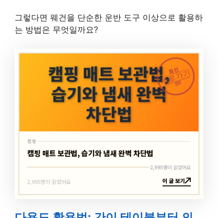
그렇다면 웨건을 단순한 운반 도구 이상으로 활용하
는 방법은 무엇일까요?
최신
바로가기
캠핑
캠핑
캠핑 매트 보관법, 습기와 냄새 완벽 차단법
2,995명이 읽었어요
이 글 보기
2,995명이 읽었어요
다용도 활용법: 간이 테이블부터 의