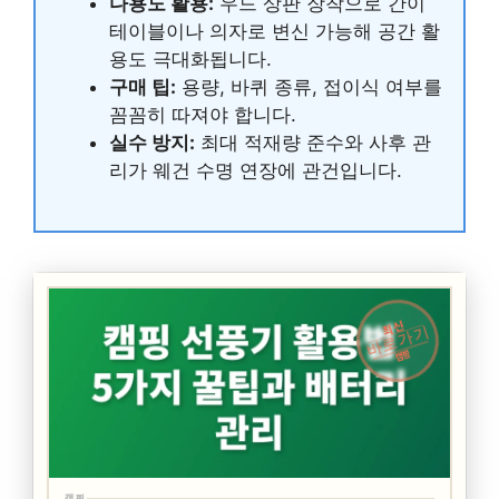
다용도 활용:
우드 상판 장착으로 간이
테이블이나 의자로 변신 가능해 공간 활
용도 극대화됩니다.
구매 팁:
용량, 바퀴 종류, 접이식 여부를
꼼꼼히 따져야 합니다.
실수 방지:
최대 적재량 준수와 사후 관
리가 웨건 수명 연장에 관건입니다.
최신
바로가기
캠핑
캠핑