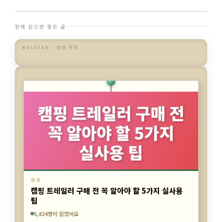
함께 읽으면 좋은 글
RELATED · 관련 추천
캠핑
캠핑 트레일러 구매 전 꼭 알아야 할 5가지 실사용
팁
4,353명이 읽었어요
5,598명이 읽었어요
5,824명이 읽었어요
캠핑
캠핑