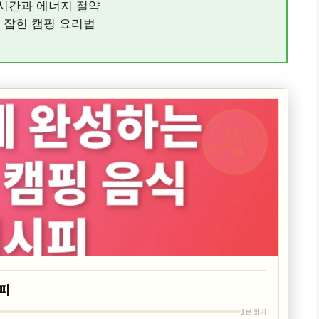
시간과 에너지 절약
 잡힌 캠핑 요리법
최신
바로가기
캠핑
시피
1분 읽기