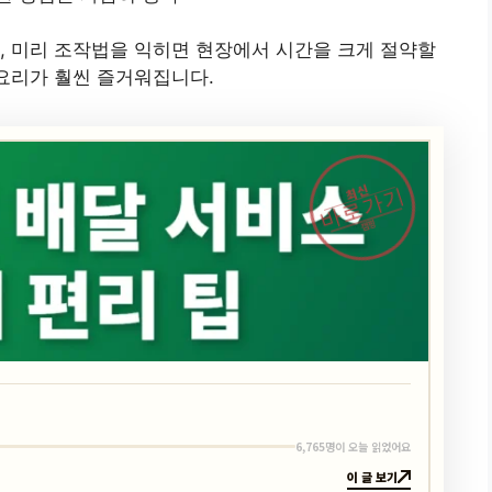
, 미리 조작법을 익히면 현장에서 시간을 크게 절약할
 요리가 훨씬 즐거워집니다.
최신
바로가기
캠핑
6,765명이 오늘 읽었어요
이 글 보기