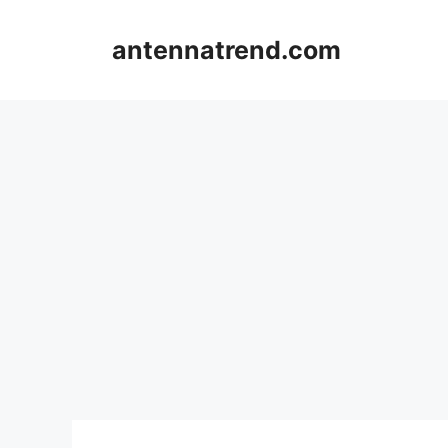
컨
텐
antennatrend.com
츠
로
건
너
뛰
기