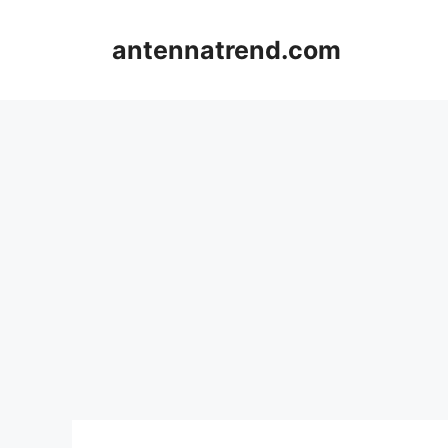
컨
텐
antennatrend.com
츠
로
건
너
뛰
기