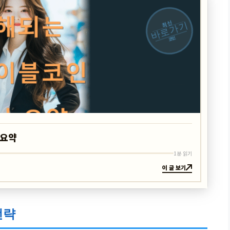
최신
바로가기
코인
 요약
1분 읽기
이 글 보기
전략