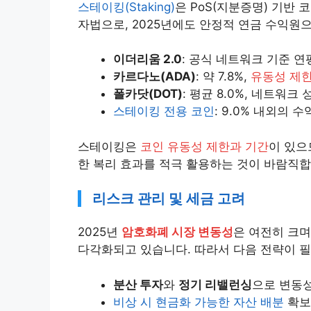
스테이킹(Staking)
은 PoS(지분증명) 기반
자법으로, 2025년에도 안정적 연금 수익원
이더리움 2.0
: 공식 네트워크 기준 연
카르다노(ADA)
: 약 7.8%,
유동성 제한
폴카닷(DOT)
: 평균 8.0%, 네트워
스테이킹 전용 코인
: 9.0% 내외의 
스테이킹은
코인 유동성 제한과 기간
이 있으
한 복리 효과를 적극 활용하는 것이 바람직합
리스크 관리 및 세금 고려
2025년
암호화폐 시장 변동성
은 여전히 크며
다각화되고 있습니다. 따라서 다음 전략이 
분산 투자
와
정기 리밸런싱
으로 변동
비상 시 현금화 가능한 자산 배분
확보