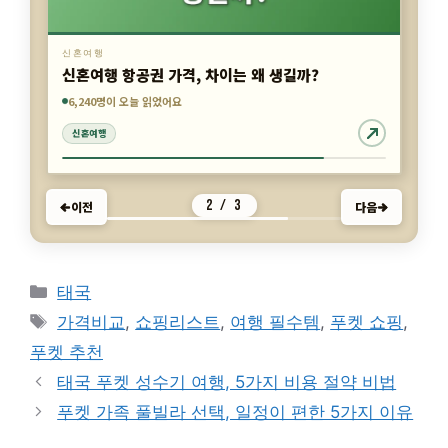
신혼여행
신혼여행 항공권 가격, 차이는 왜 생길까?
6,240명이 오늘 읽었어요
6,465명이 오늘 읽었어요
5,197명이 오늘 읽었어요
2 / 3
이전
다음
신혼여행
여행
태국
카
태국
테
태
가격비교
,
쇼핑리스트
,
여행 필수템
,
푸켓 쇼핑
,
고
그
푸켓 추천
리
태국 푸켓 성수기 여행, 5가지 비용 절약 비법
푸켓 가족 풀빌라 선택, 일정이 편한 5가지 이유
© 2026 antennatrend.com
• 제작됨
GeneratePress