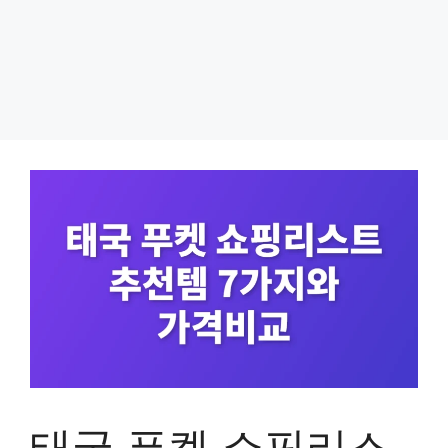
태국 푸켓 쇼핑리스