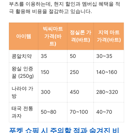
부츠를 이용하는데, 현지 할인과 멤버십 혜택을 적
극 활용해 비용을 절감하고 있습니다.
빅씨마트
정실론 가
지역 마트
아이템
가격(바
격(바트)
가격(바트)
트)
콩알치약
35
50
30~35
왕실 인증
150
250
140~160
꿀 (250g)
나라야 가
300
450
280~320
방
태국 전통
50~80
70~100
40~70
과자
푸켓 쇼핑 시 주의할 점과 숨겨진 비