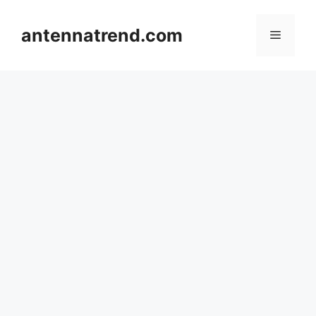
컨
텐
antennatrend.com
메
츠
로
뉴
건
너
뛰
기