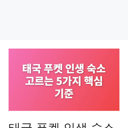
태국 푸켓 인생 숙소