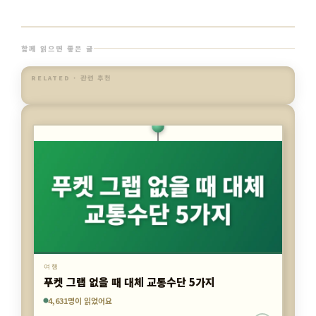
함께 읽으면 좋은 글
RELATED · 관련 추천
여행
태국 푸켓 3박 여행, 비용 절감 꿀팁 5가지
4,631명이 읽었어요
7,609명이 읽었어요
4,179명이 읽었어요