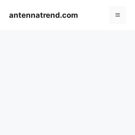
컨
텐
antennatrend.com
메
츠
로
뉴
건
너
뛰
기