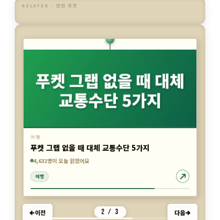
RELATED · 관련 추천
여행
푸켓 그랩 없을 때 대체 교통수단 5가지
7,609명이 오늘 읽었어요
4,179명이 오늘 읽었어요
4,631명이 오늘 읽었어요
여행
여행
여행
2 / 3
이전
다음