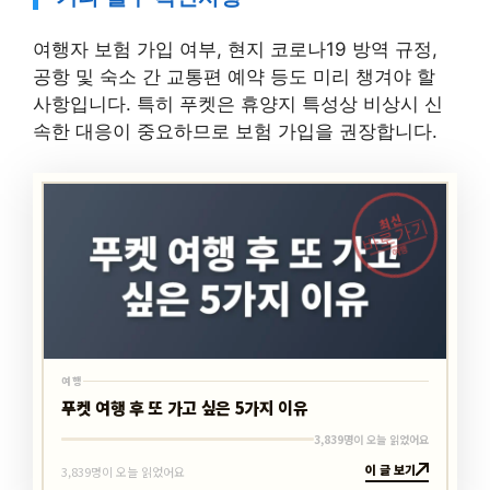
여행자 보험 가입 여부, 현지 코로나19 방역 규정,
공항 및 숙소 간 교통편 예약 등도 미리 챙겨야 할
사항입니다. 특히 푸켓은 휴양지 특성상 비상시 신
속한 대응이 중요하므로 보험 가입을 권장합니다.
최신
바로가기
여행
여행
푸켓 여행 후 또 가고 싶은 5가지 이유
3,839명이 오늘 읽었어요
이 글 보기
3,839명이 오늘 읽었어요