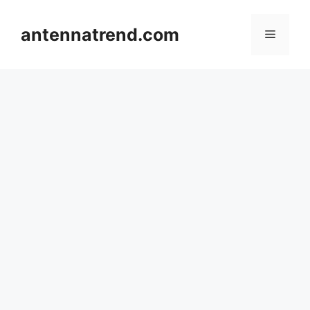
컨
텐
antennatrend.com
메
츠
로
뉴
건
너
뛰
기