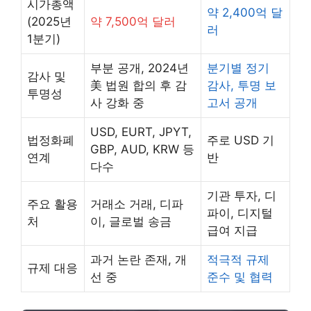
시가총액
약 2,400억 달
(2025년
약 7,500억 달러
러
1분기)
부분 공개, 2024년
분기별 정기
감사 및
美 법원 합의 후 감
감사, 투명 보
투명성
사 강화 중
고서 공개
USD, EURT, JPYT,
법정화폐
주로 USD 기
GBP, AUD, KRW 등
연계
반
다수
기관 투자, 디
주요 활용
거래소 거래, 디파
파이, 디지털
처
이, 글로벌 송금
급여 지급
과거 논란 존재, 개
적극적 규제
규제 대응
선 중
준수 및 협력