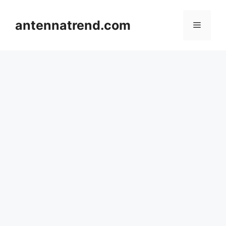
컨
텐
antennatrend.com
메
츠
로
뉴
건
너
뛰
기