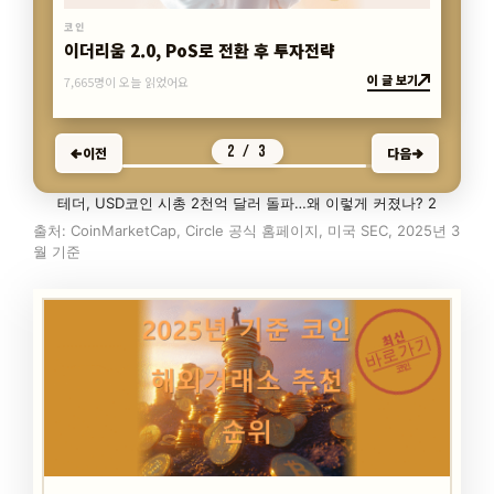
코인
NFT 프로젝트, 투자 전 반드시 확인할 점
이 글 보기
7,439명이 오늘 읽었어요
3 / 3
이전
다음
테더, USD코인 시총 2천억 달러 돌파…왜 이렇게 커졌나? 2
출처: CoinMarketCap, Circle 공식 홈페이지, 미국 SEC, 2025년 3
월 기준
최신
바로가기
코인