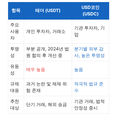
USD코인
항목
테더 (USDT)
(USDC)
주요
기관 투자자, 기
사용
개인 투자자, 거래소
업
자
투명
부분 공개, 2024년 법
분기별 외부 감
성
원 합의 후 개선 중
사, 높은 투명성
유동
매우 높음
높음
성
규제
과거 논란 및 제재 위
적극적 법규 준
대응
험 존재
수
추천
기관 거래, 법적
단기 거래, 해외 송금
대상
안정성 중시