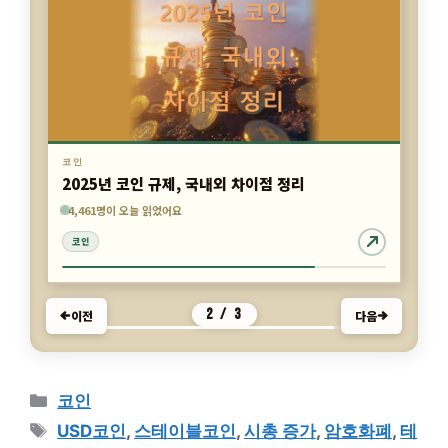
코인
스테이블코인 보관법, 하드월렛과 핫월렛 비교
7,439명이 오늘 읽었어요
4,461명이 오늘 읽었어요
4,235명이 오늘 읽었어요
코인
코인
코인
3 / 3
이전
다음
카
코인
테
태
USD코인
,
스테이블코인
,
시총 증가
,
암호화폐
,
테
고