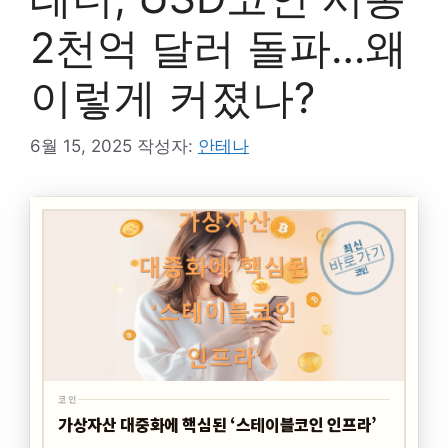
2천억 달러 돌파…왜
이렇게 커졌나?
6월 15, 2025
작성자:
안테나
최신
바로가기
코인
코인
가상자산 대중화에 핵심된 ‘스테이블코인 인프라’