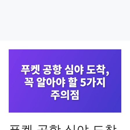
푸켓 공항 심야 도착,