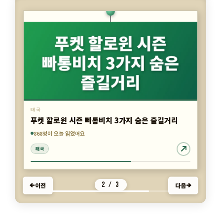
태국
푸켓 할로윈 시즌 빠통비치 3가지 숨은 즐길거리
868명이 오늘 읽었어요
5,126명이 오늘 읽었어요
4,262명이 오늘 읽었어요
태국
태국
태국
3 / 3
이전
다음