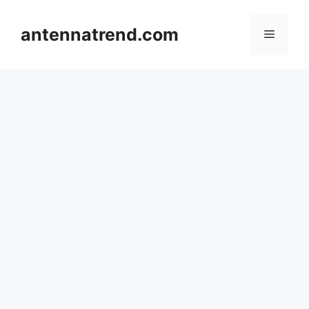
컨
텐
antennatrend.com
메
츠
로
뉴
건
너
뛰
기