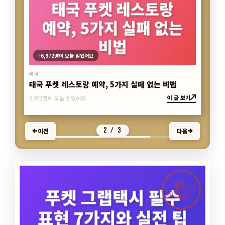
6,972명이 오늘 읽었어요
태국 푸켓 레스토랑 예약, 5가지 실패 없는 비법
태국
이 글 보기
6,972명이 오늘 읽었어요
3 / 3
이전
다음
최신
바로가기
태국