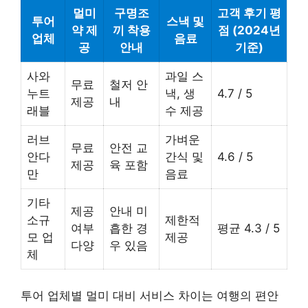
멀미
구명조
고객 후기 평
투어
스낵 및
약 제
끼 착용
점 (2024년
업체
음료
공
안내
기준)
사와
과일 스
무료
철저 안
누트
낵, 생
4.7 / 5
제공
내
래블
수 제공
러브
가벼운
무료
안전 교
안다
간식 및
4.6 / 5
제공
육 포함
만
음료
기타
제공
안내 미
소규
제한적
여부
흡한 경
평균 4.3 / 5
모 업
제공
다양
우 있음
체
투어 업체별 멀미 대비 서비스 차이는 여행의 편안