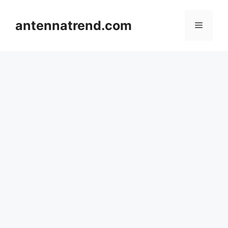
컨
텐
antennatrend.com
메
츠
로
뉴
건
너
뛰
기