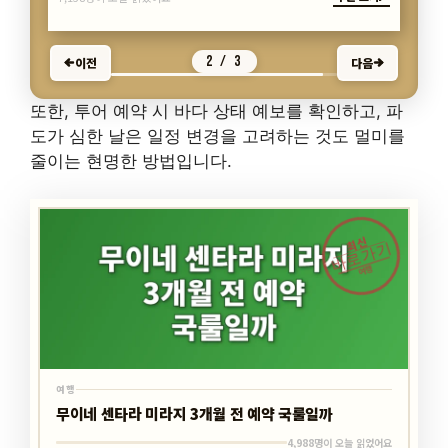
3 / 3
이전
다음
또한, 투어 예약 시 바다 상태 예보를 확인하고, 파
도가 심한 날은 일정 변경을 고려하는 것도 멀미를
줄이는 현명한 방법입니다.
최신
바로가기
여행
여행
무이네 센타라 미라지 3개월 전 예약 국룰일까
4,988명이 오늘 읽었어요