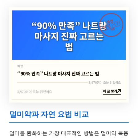
최신
바로가기
여행
여행
“90% 만족” 나트랑 마사지 진짜 고르는 법
3,970명이 오늘 읽었어요
이 글 보기
3,970명이 오늘 읽었어요
멀미약과 자연 요법 비교
멀미를 완화하는 가장 대표적인 방법은 멀미약 복용