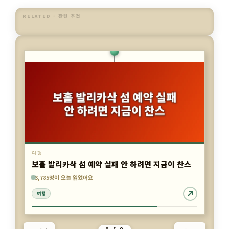
RELATED · 관련 추천
여행
마나도 직항 일정 가격 언제 잡아야 덜 후회할까
4,839명이 오늘 읽었어요
3,785명이 오늘 읽었어요
5,935명이 오늘 읽었어요
여행
여행
여행