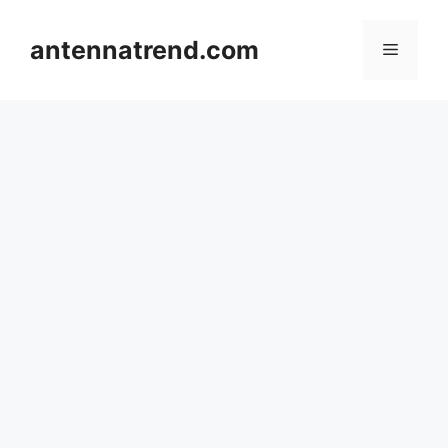
컨
텐
antennatrend.com
메
츠
로
뉴
건
너
뛰
기