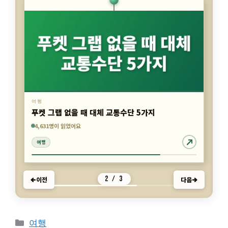
여행
푸켓 그랩 없을 때 대체 교통수단 5가지
7,609명이 읽었어요
4,179명이 읽었어요
4,631명이 읽었어요
여행
여행
여행
2 / 3
이전
다음
카
여행