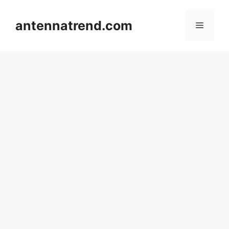
컨
텐
antennatrend.com
메
츠
로
뉴
건
너
뛰
기