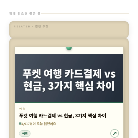
함께 읽으면 좋은 글
RELATED · 관련 추천
여행
푸켓 여행 카드결제 vs 현금, 3가지 핵심 차이
6,781명이 오늘 읽었어요
4,709명이 오늘 읽었어요
3,917명이 오늘 읽었어요
여행
여행
여행