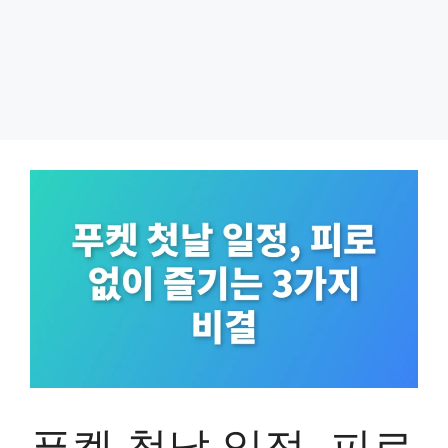
푸켓 첫날 일정, 피로