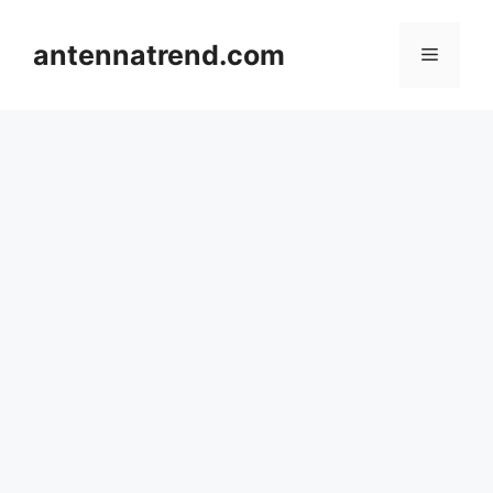
컨
텐
antennatrend.com
메
츠
로
뉴
건
너
뛰
기