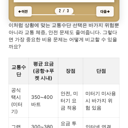
2 / 3
이전
다음
이처럼 상황에 맞는 교통수단 선택은 바가지 위험뿐
아니라 교통 체증, 안전 문제도 줄여줍니다. 그렇다
면 가장 중요한 비용 문제는 어떻게 비교할 수 있을
까요?
평균 요금
교통수
(공항→푸
장점
단점
단
켓 시내)
공식
안전, 미
미터기 미사용
택시
350~400
터기 요
시 바가지 위
(미터
바트
금 적용
험 있음
기)
요금 투
그랩
300~380
인터넷 연결