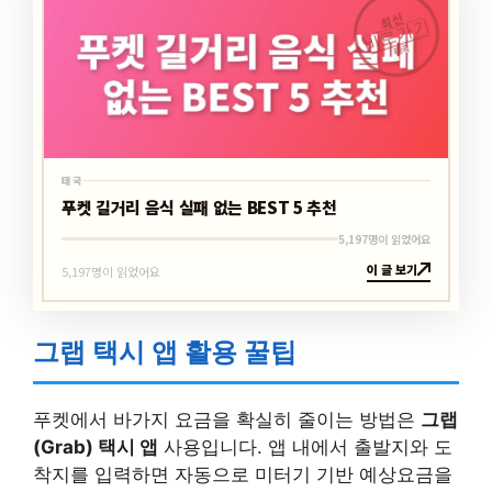
최신
바로가기
태국
태국
푸켓 길거리 음식 실패 없는 BEST 5 추천
5,197명이 읽었어요
이 글 보기
5,197명이 읽었어요
그랩 택시 앱 활용 꿀팁
푸켓에서 바가지 요금을 확실히 줄이는 방법은
그랩
(Grab) 택시 앱
사용입니다. 앱 내에서 출발지와 도
착지를 입력하면 자동으로 미터기 기반 예상요금을