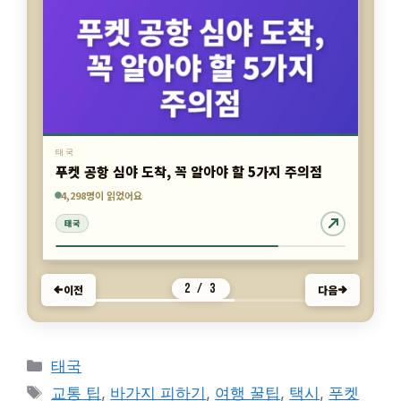
태국
푸켓 공항 심야 도착, 꼭 알아야 할 5가지 주의점
5,126명이 읽었어요
868명이 읽었어요
4,298명이 읽었어요
태국
태국
태국
2 / 3
이전
다음
카
태국
테
태
교통 팁
,
바가지 피하기
,
여행 꿀팁
,
택시
,
푸켓