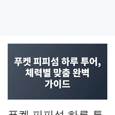
푸켓 피피섬 하루 투