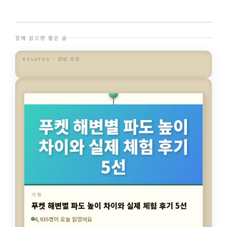
함께 읽으면 좋은 글
RELATED · 관련 추천
여행
푸켓 체크인 전 짐 보관과 알뜰 일정 짜는 법
4,935명이 오늘 읽었어요
5,763명이 오늘 읽었어요
5,727명이 오늘 읽었어요