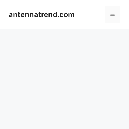
컨
텐
antennatrend.com
메
츠
로
뉴
건
너
뛰
기