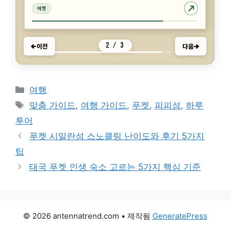
여행
여행
여행
3 / 3
이전
다음
카
여행
테
태
맞춤 가이드
,
여행 가이드
,
푸켓
,
피피섬
,
하루
고
그
투어
리
푸켓 시밀란섬 스노클링 난이도와 후기 5가지
팁
태국 푸켓 인생 숙소 고르는 5가지 핵심 기준
© 2026 antennatrend.com
• 제작됨
GeneratePress