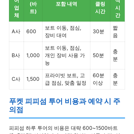
어
식
(바
포함 내역
클링
업
시
트)
시간
체
간
보트 이동, 점심,
짧
A사
600
30분
장비 대여
음
보트 이동, 점심,
충
B사
1,000
개인 장비 사용 가
50분
분
능
프라이빗 보트, 고
60분
충
C사
1,500
급 점심, 맞춤 일정
이상
분
푸켓 피피섬 투어 비용과 예약 시 주
의점
피피섬 하루 투어의 비용은 대략 600~1500바트