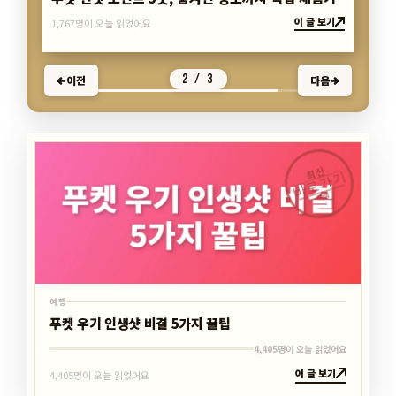
이 글 보기
5,763명이 오늘 읽었어요
3 / 3
이전
다음
최신
바로가기
여행
여행
푸켓 우기 인생샷 비결 5가지 꿀팁
4,405명이 오늘 읽었어요
이 글 보기
4,405명이 오늘 읽었어요