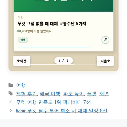
여행
푸켓 그랩 없을 때 대체 교통수단 5가지
7,609명이 오늘 읽었어요
4,405명이 오늘 읽었어요
4,631명이 오늘 읽었어요
여행
여행
여행
2 / 3
이전
다음
카
여행
테
태
체험 후기
,
태국 여행
,
파도 높이
,
푸켓
,
해변
고
그
푸켓 여행 만족도 1위 액티비티 7선
리
태국 푸켓 필수 투어 취소 시 대체 일정 5선