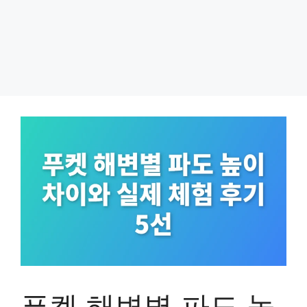
푸켓 해변별 파도 높