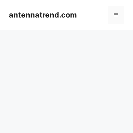
컨
텐
antennatrend.com
메
츠
로
뉴
건
너
뛰
기