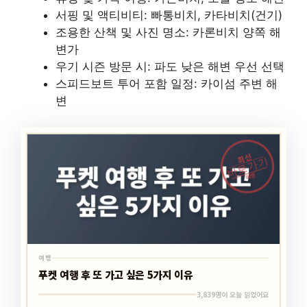
서핑 및 액티비티: 빠통비치, 카타비치(건기)
조용한 산책 및 사진 명소: 카론비치 양쪽 해
변가
우기 시즌 방문 시: 파도 낮은 해변 우선 선택
스피드보트 투어 포함 일정: 카이섬 주변 해
변
최신
바로가기
여행
여행
푸켓 여행 후 또 가고 싶은 5가지 이유
3,839명이 오늘 읽었어요