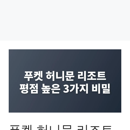
푸켓 허니문 리조트