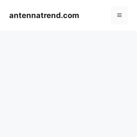
컨
텐
antennatrend.com
메
츠
로
뉴
건
너
뛰
기