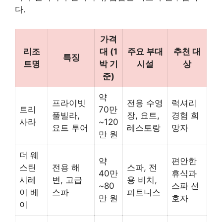
다.
가격
리조
대 (1
주요 부대
추천 대
특징
트명
박 기
시설
상
준)
약
프라이빗
전용 수영
럭셔리
트리
70만
풀빌라,
장, 요트,
경험 희
사라
~120
요트 투어
레스토랑
망자
만 원
더 웨
약
편안한
스틴
전용 해
스파, 전
40만
휴식과
시레
변, 고급
용 비치,
~80
스파 선
이 베
스파
피트니스
만 원
호자
이