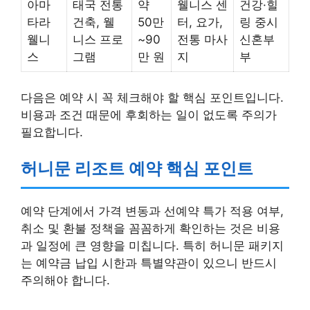
아마
태국 전통
약
웰니스 센
건강·힐
타라
건축, 웰
50만
터, 요가,
링 중시
웰니
니스 프로
~90
전통 마사
신혼부
스
그램
만 원
지
부
다음은 예약 시 꼭 체크해야 할 핵심 포인트입니다.
비용과 조건 때문에 후회하는 일이 없도록 주의가
필요합니다.
허니문 리조트 예약 핵심 포인트
예약 단계에서 가격 변동과 선예약 특가 적용 여부,
취소 및 환불 정책을 꼼꼼하게 확인하는 것은 비용
과 일정에 큰 영향을 미칩니다. 특히 허니문 패키지
는 예약금 납입 시한과 특별약관이 있으니 반드시
주의해야 합니다.