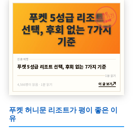
최신
바로가기
신혼여행
신혼여행
푸켓 5성급 리조트 선택, 후회 없는 7가지 기준
1분 읽기
이 글 보기
4,566명이 읽음 · 1분 읽기
푸켓 허니문 리조트가 평이 좋은 이
유