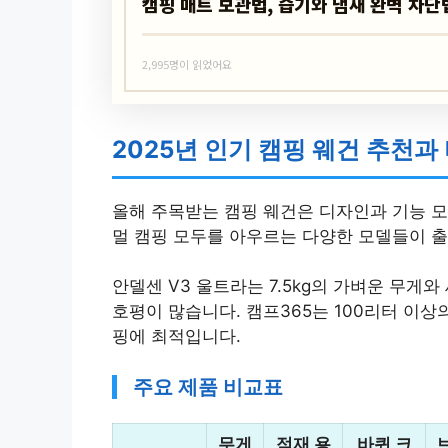
캠핑 매트 보관법, 습기와 냄새 완벽 차단
2,995명이 읽었어요
2025년 인기 캠핑 웨건 추천과
올해 주목받는 캠핑 웨건은 디자인과 기능 모
멀 캠핑 모두를 아우르는 다양한 모델들이 
안델센 V3 울트라는 7.5kg의 가벼운 무게
호평이 많습니다. 캠프365는 100리터 이상
핑에 최적입니다.
주요 제품 비교표
무게
적재 용
바퀴 크