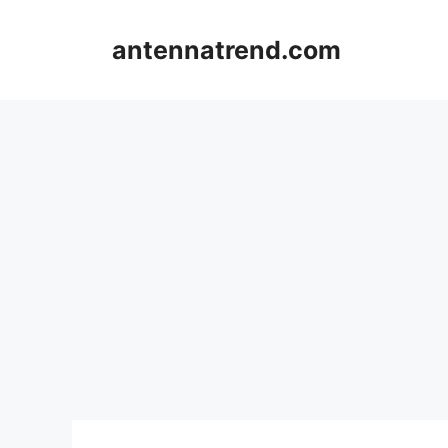
컨
텐
antennatrend.com
츠
로
건
너
뛰
기