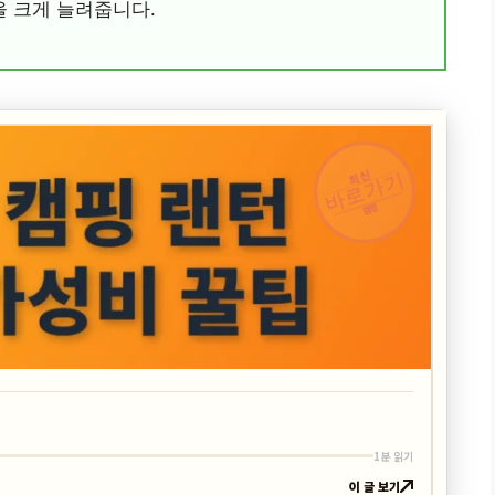
 크게 늘려줍니다.
최신
바로가기
캠핑
1분 읽기
이 글 보기