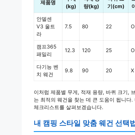
제품명
(kg)
량(kg)
기(cm)
안델센
V3 울트
7.5
80
22
O
라
캠프365
12.3
120
25
O
패밀리
다기능 벤
9.8
90
20
X
치 웨건
이처럼 제품별 무게, 적재 용량, 바퀴 크기,
는 최적의 웨건을 찾는 데 큰 도움이 됩니다
체크리스트를 살펴보겠습니다.
내 캠핑 스타일 맞춤 웨건 선택