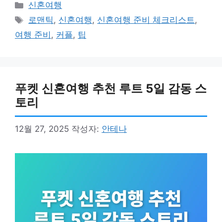
카
신혼여행
테
태
로맨틱
,
신혼여행
,
신혼여행 준비 체크리스트
,
고
그
여행 준비
,
커플
,
팁
리
푸켓 신혼여행 추천 루트 5일 감동 스
토리
12월 27, 2025
작성자:
안테나