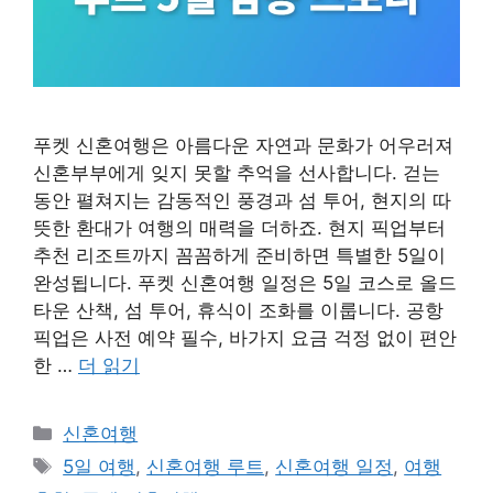
푸켓 신혼여행은 아름다운 자연과 문화가 어우러져
신혼부부에게 잊지 못할 추억을 선사합니다. 걷는
동안 펼쳐지는 감동적인 풍경과 섬 투어, 현지의 따
뜻한 환대가 여행의 매력을 더하죠. 현지 픽업부터
추천 리조트까지 꼼꼼하게 준비하면 특별한 5일이
완성됩니다. 푸켓 신혼여행 일정은 5일 코스로 올드
타운 산책, 섬 투어, 휴식이 조화를 이룹니다. 공항
픽업은 사전 예약 필수, 바가지 요금 걱정 없이 편안
한 …
더 읽기
카
신혼여행
테
태
5일 여행
,
신혼여행 루트
,
신혼여행 일정
,
여행
고
그