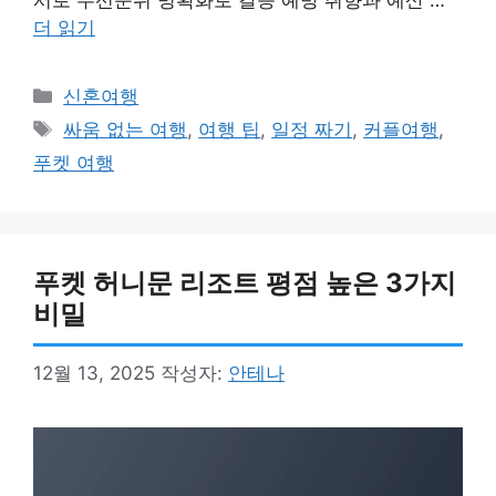
서로 우선순위 명확화로 갈등 예방 취향과 예산 …
더 읽기
카
신혼여행
테
태
싸움 없는 여행
,
여행 팁
,
일정 짜기
,
커플여행
,
고
그
푸켓 여행
리
푸켓 허니문 리조트 평점 높은 3가지
비밀
12월 13, 2025
작성자:
안테나