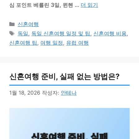
심 포인트 베를린 3일, 뮌헨 …
더 읽기
카
신혼여행
테
태
독일
,
독일 신혼여행 일정 및 팁
,
신혼여행 비용
,
고
그
신혼여행 팁
,
여행 일정
,
유럽 여행
리
신혼여행 준비, 실패 없는 방법은?
1월 18, 2026
작성자:
안테나