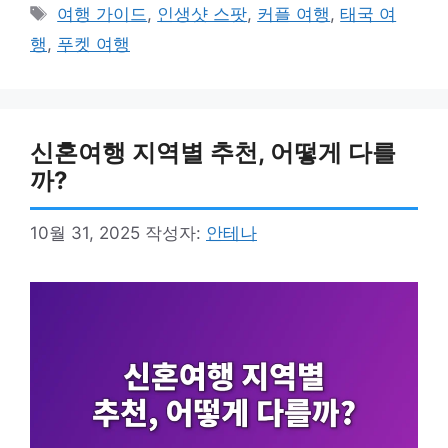
테
태
여행 가이드
,
인생샷 스팟
,
커플 여행
,
태국 여
고
그
행
,
푸켓 여행
리
신혼여행 지역별 추천, 어떻게 다를
까?
10월 31, 2025
작성자:
안테나