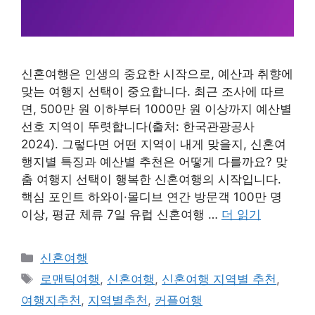
신혼여행은 인생의 중요한 시작으로, 예산과 취향에
맞는 여행지 선택이 중요합니다. 최근 조사에 따르
면, 500만 원 이하부터 1000만 원 이상까지 예산별
선호 지역이 뚜렷합니다(출처: 한국관광공사
2024). 그렇다면 어떤 지역이 내게 맞을지, 신혼여
행지별 특징과 예산별 추천은 어떻게 다를까요? 맞
춤 여행지 선택이 행복한 신혼여행의 시작입니다.
핵심 포인트 하와이·몰디브 연간 방문객 100만 명
이상, 평균 체류 7일 유럽 신혼여행 …
더 읽기
카
신혼여행
테
태
로맨틱여행
,
신혼여행
,
신혼여행 지역별 추천
,
고
그
여행지추천
,
지역별추천
,
커플여행
리