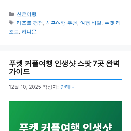
카
신혼여행
테
태
리조트 평점
,
신혼여행 추천
,
여행 비밀
,
푸켓 리
고
그
조트
,
허니문
리
푸켓 커플여행 인생샷 스팟 7곳 완벽
가이드
12월 10, 2025
작성자:
안테나