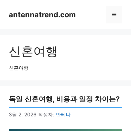
컨
텐
antennatrend.com
메
츠
로
뉴
건
너
신혼여행
뛰
기
신혼여행
독일 신혼여행, 비용과 일정 차이는?
3월 2, 2026
작성자:
안테나