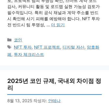
로, 프로젝트 팀의 투명성 확인, 스마트 계약 코드
감사, 커뮤니티 활동 및 로드맵 실현 가능성 검토가
필수적입니다. 특히 공식 채널과 계약 주소를 반드
시 확인해 사기 피해를 예방해야 합니다. NFT 투자
전 반드시 팀 투명성, …
더 읽기
카
코인
테
태
NFT 투자
,
NFT 프로젝트
,
디지털 자산
,
암호화
고
그
폐
,
투자 체크리스트
리
2025년 코인 규제, 국내외 차이점 정
리
8월 13, 2025
작성자:
안테나