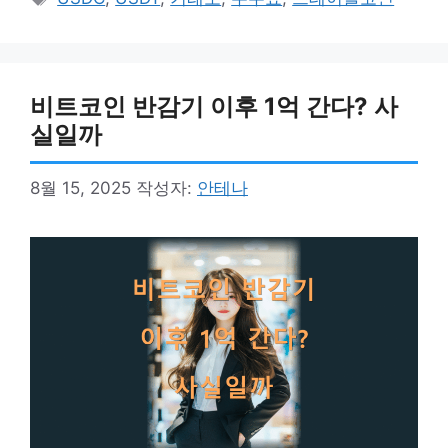
고
그
리
비트코인 반감기 이후 1억 간다? 사
실일까
8월 15, 2025
작성자:
안테나