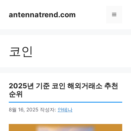
컨
텐
antennatrend.com
메
츠
로
뉴
건
너
코인
뛰
기
2025년 기준 코인 해외거래소 추천
순위
8월 16, 2025
작성자:
안테나