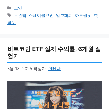
카
코인
테
태
보관법
,
스테이블코인
,
암호화폐
,
하드월렛
,
핫
고
그
월렛
리
비트코인 ETF 실제 수익률, 6개월 실
험기
8월 13, 2025
작성자:
안테나