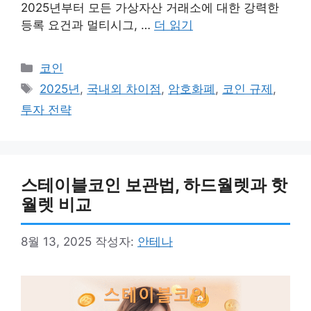
2025년부터 모든 가상자산 거래소에 대한 강력한
등록 요건과 멀티시그, …
더 읽기
카
코인
테
태
2025년
,
국내외 차이점
,
암호화폐
,
코인 규제
,
고
그
투자 전략
리
스테이블코인 보관법, 하드월렛과 핫
월렛 비교
8월 13, 2025
작성자:
안테나