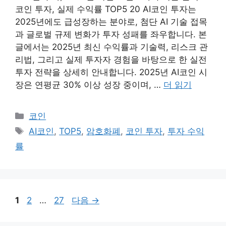
코인 투자, 실제 수익률 TOP5 20 AI코인 투자는
2025년에도 급성장하는 분야로, 첨단 AI 기술 접목
과 글로벌 규제 변화가 투자 성패를 좌우합니다. 본
글에서는 2025년 최신 수익률과 기술력, 리스크 관
리법, 그리고 실제 투자자 경험을 바탕으로 한 실전
투자 전략을 상세히 안내합니다. 2025년 AI코인 시
장은 연평균 30% 이상 성장 중이며, …
더 읽기
카
코인
테
태
AI코인
,
TOP5
,
암호화폐
,
코인 투자
,
투자 수익
고
그
률
리
페
페
페
1
2
…
27
다음
→
이
이
이
지
지
지