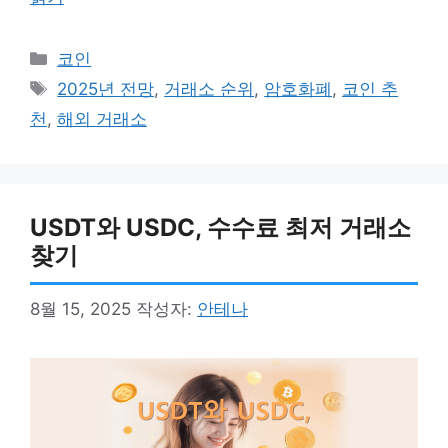
카
코인
테
태
2025년 전망
,
거래소 순위
,
암호화폐
,
코인 추
고
그
천
,
해외 거래소
리
USDT와 USDC, 수수료 최저 거래소
찾기
8월 15, 2025
작성자:
안테나