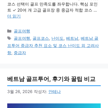
코스 선택이 골프 만족도를 좌우합니다. 핵심 포인
트 ✓ 20여 개 고급 골프장 중 중급자 적합 코스 …
더 읽기
카
골프여행
테
태
골프여행
,
골프코스
,
난이도
,
베트남
,
베트남 골
고
그
프투어 중급자 추천 요소 및 코스 난이도 외 고려사
리
항
,
중급자
베트남 골프투어, 후기와 꿀팁 비교
3월 26, 2026
작성자:
안테나