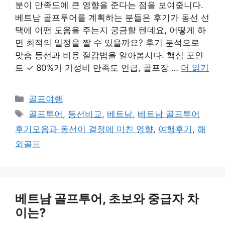
분이 만족도에 큰 영향을 준다는 점을 보여줍니다.
베트남 골프투어를 계획하는 분들은 후기가 동선 선
택에 어떤 도움을 주는지 궁금할 텐데요, 어떻게 하
면 최적의 일정을 짤 수 있을까요? 후기 분석으로
맞춤 동선과 비용 절감법을 알아봅시다. 핵심 포인
트 ✓ 80%가 가성비 만족도 언급, 골프장 …
더 읽기
카
골프여행
테
태
골프투어
,
동선비교
,
베트남
,
베트남 골프투어
고
그
후기모음과 동선이 결정에 미친 영향
,
여행후기
,
해
리
외골프
베트남 골프투어, 초보와 중급자 차
이는?