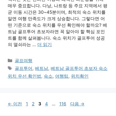
매우 중요합니다. 다낭, 나트랑 등 주요 지역에서 평
균 이동 시간은 30~45분이며, 최적의 숙소 위치를
알면 여행 만족도가 크게 상승합니다. 그렇다면 어
떤 기준으로 숙소 위치를 우선 확인해야 할까요? 베
트남 골프투어 초보자라면 꼭 알아야 할 핵심 포인
트를 함께 살펴봅니다. 숙소 위치가 골프투어 성공
의 열쇠라는 …
더 읽기
카
골프여행
테
태
골프투어
,
베트남
,
베트남 골프투어 초보자 숙소
고
그
위치 우선 확인법
,
숙소
,
여행팁
,
위치확인
리
페
페
페
페
페
←
이전
1
2
3
4
…
116
다음
→
이
이
이
이
이