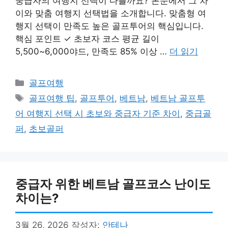
중급자의 여행지 선택이 다를까요? 본문에서 그 차
이와 맞춤 여행지 선택법을 소개합니다. 맞춤형 여
행지 선택이 만족도 높은 골프투어의 핵심입니다.
핵심 포인트 ✓ 초보자 코스 평균 길이
5,500~6,000야드, 만족도 85% 이상 …
더 읽기
카
골프여행
테
태
골프여행 팁
,
골프투어
,
베트남
,
베트남 골프투
고
그
어 여행지 선택 시 초보와 중급자 기준 차이
,
중급골
리
퍼
,
초보골퍼
중급자 위한 베트남 골프코스 난이도
차이는?
3월 26, 2026
작성자:
안테나