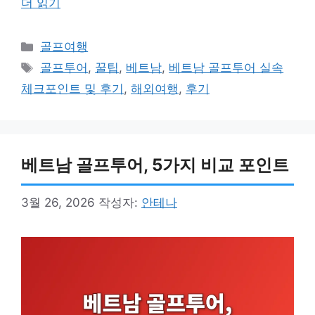
더 읽기
카
골프여행
테
태
골프투어
,
꿀팁
,
베트남
,
베트남 골프투어 실속
고
그
체크포인트 및 후기
,
해외여행
,
후기
리
베트남 골프투어, 5가지 비교 포인트
3월 26, 2026
작성자:
안테나