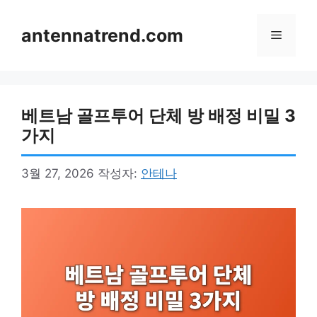
컨
텐
antennatrend.com
메
츠
로
뉴
건
너
베트남 골프투어 단체 방 배정 비밀 3
뛰
기
가지
3월 27, 2026
작성자:
안테나