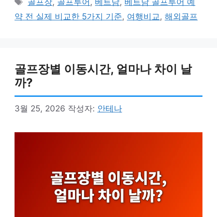
태
골프장
,
골프투어
,
베트남
,
베트남 골프투어 예
고
그
약 전 실제 비교한 5가지 기준
,
여행비교
,
해외골프
리
골프장별 이동시간, 얼마나 차이 날
까?
3월 25, 2026
작성자:
안테나